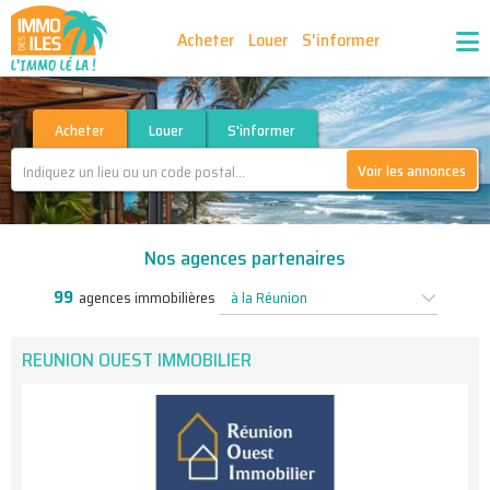
Acheter
Louer
S'informer
Publiez vos annonces
Nos agences partenaires
Acheter
Louer
S'informer
Voir les annonces
Nos outils
Ma sélection d'annonces
Nos agences partenaires
Recrutement
Partenaires
99
agences immobilières
à la Réunion
REUNION OUEST IMMOBILIER