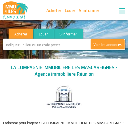
Acheter
Louer
S'informer
Publiez vos annonces
Nos agences partenaires
Acheter
Louer
S'informer
Voir les annonces
Nos outils
Ma sélection d'annonces
LA COMPAGNIE IMMOBILIERE DES MASCAREIGNES -
Recrutement
Partenaires
Agence immobilière Réunion
1 adresse pour l'agence LA COMPAGNIE IMMOBILIERE DES MASCAREIGNES :