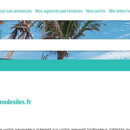
iez vos annonces
Nos agences partenaires
Nos outils
Ma sélecti
modesiles.fr
 par votre navigateur internet sur votre appareil (ordinateur, tablette