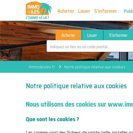
Acheter
Louer
S'informer
Publ
Acheter
Louer
S'informer
Immodesiles.fr
Notre politique relative aux cookies
Notre politique relative aux cookies
Nous utilisons des cookies sur www.im
Que sont les cookies ?
Les cookies sont des fichiers de petite taille, installés