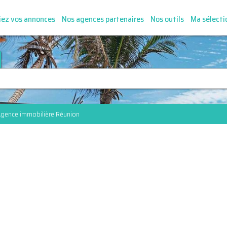
iez vos annonces
Nos agences partenaires
Nos outils
Ma sélecti
gence immobilière Réunion