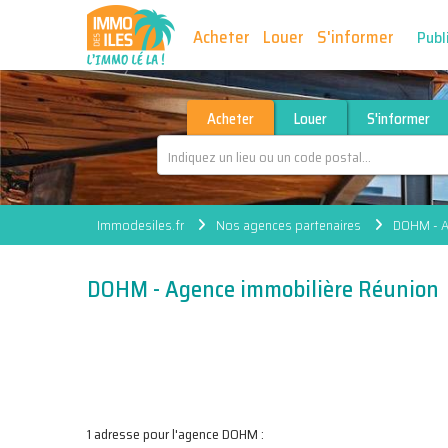
Acheter
Louer
S'informer
Publ
Acheter
Louer
S'informer
Immodesiles.fr
Nos agences partenaires
DOHM - A
DOHM - Agence immobilière Réunion
1 adresse pour l'agence DOHM :