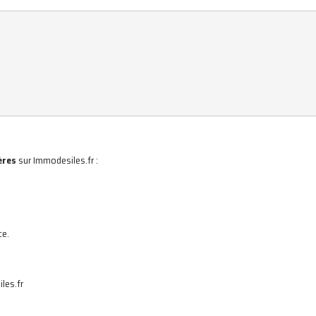
ères
sur Immodesiles.fr :
ce.
les.fr