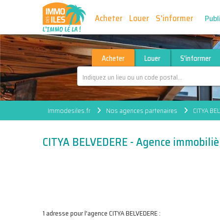
Acheter
Louer
S'informer
Publ
Acheter
Louer
S'informer
Immodesiles.fr
Nos agences partenaires
CITYA BE
CITYA BELVEDERE - Agence immobiliè
1 adresse pour l'agence CITYA BELVEDERE :