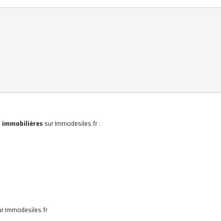
 immobilières
sur Immodesiles.fr :
r Immodesiles.fr