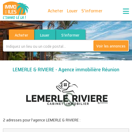
Acheter
Louer
S'informer
Publiez vos annonces
Nos agences partenaires
Acheter
Louer
S'informer
Voir les annonces
Nos outils
Ma sélection d'annonces
LEMERLE & RIVIERE - Agence immobilière Réunion
Recrutement
Partenaires
2 adresses pour l'agence LEMERLE & RIVIERE :