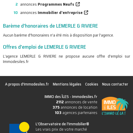
2
annonces
Programmes Neufs
10
annonces
Immobilier d'entreprise
Barème d'honoraires de LEMERLE & RIVIERE
Aucun barème d'honoraires n'a été mis à disposition par l'agence.
Offres d'emploi de LEMERLE & RIVIERE
L'agence LEMERLE & RIVIERE ne propose aucune offre d'emploi sur
Immodesiles.fr
A propos d'Immodesiles.fr
Mentions légales
Cookies
Nous contacter
IMMO des ÎLES -
Immodesiles.fr
2112
annonces de vente
375
annonces de location
103
agences partenaires
L'Observatoire de l'Immobilier®
Les vrais prix de votre marché