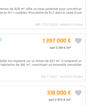
errain de 928 m² offre un beau potentiel pour concrétiser
ble en R+1 + combles •Possibilité de R+2 dans le cadre d’une
Réf. CT027-2025
Lemerle & Riviere
1 397 000 €
0
soit 3 391 € /m²
lier est implanté sur un terrain de 837 m². Il comprend un
habitation de 166 m², constituant un ensemble immobilier
Réf. CT3402
Lemerle & Riviere
318 000 €
soit 2 972 € /m²