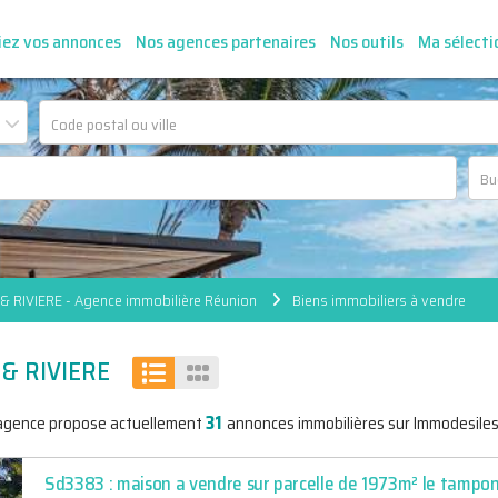
iez vos annonces
Nos agences partenaires
Nos outils
Ma sélecti
& RIVIERE - Agence immobilière Réunion
Biens immobiliers à vendre
 & RIVIERE
31
agence propose actuellement
annonces immobilières sur Immodesiles
Sd3383 : maison a vendre sur parcelle de 1973m² le tampo