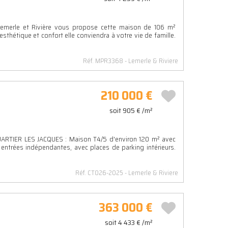
 Lemerle et Rivière vous propose cette maison de 106 m²
esthétique et confort elle conviendra à votre vie de famille.
Réf. MPR3368
Lemerle & Riviere
210 000 €
soit 905 € /m²
IER LES JACQUES : Maison T4/5 d'environ 120 m² avec
 entrées indépendantes, avec places de parking intérieurs.
Réf. CT026-2025
Lemerle & Riviere
363 000 €
soit 4 433 € /m²