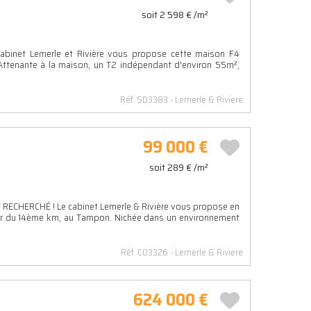
soit 2 598 € /m²
net Lemerle et Rivière vous propose cette maison F4
 Attenante à la maison, un T2 indépendant d'environ 55m²,
Réf. SD3383
Lemerle & Riviere
99 000 €
soit 289 € /m²
CHERCHÉ ! Le cabinet Lemerle & Rivière vous propose en
rtier du 14ème km, au Tampon. Nichée dans un environnement
Réf. CO3326
Lemerle & Riviere
624 000 €