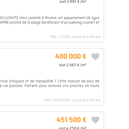
soit 3 997 € /m²
LUSIVITÉ chez Lemerle & Rivière cet appartement de type
ERRE proche de la plage bénéficiant d'un parking couvert et
Réf. CT3330
Lemerle & Riviere
400 000 €
soit 2 667 € /m²
 d'espace et de tranquillité ? Cette maison de plus de
 vie paisible. Parfaite pour recevoir vos proches en toute
Réf. CT0252025
Lemerle & Riviere
451 500 €
soit 4 259 € /m²