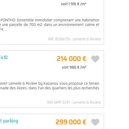
soit 1 916 € /m²
NTHO: Ensemble immobilier comprenant une habitation
ur une parcelle de 700 m2 dans un environnement calme et
H...
Réf. 85164731
Lemerle & Riviere
214 000 €
7410
soit 986 € /m²
et Lemerle & Rivière by Kazanou vous propose ce terrain
nade des Alizés, dans l'un des quartiers les plus recherchés
Réf. MPR 3291
Lemerle & Riviere
299 000 €
t parking