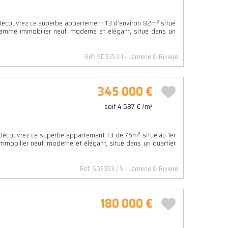
couvrez ce superbe appartement T3 d’environ 82m² situé
ramme immobilier neuf, moderne et élégant, situé dans un
Réf. SD3353-1
Lemerle & Riviere
345 000 €
soit 4 587 € /m²
couvrez ce superbe appartement T3 de 75m² situé au 1er
mobilier neuf, moderne et élégant, situé dans un quartier
Réf. SD3353 / 5
Lemerle & Riviere
180 000 €