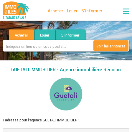
Acheter
Louer
S'informer
Publiez vos annonces
Nos agences partenaires
Acheter
Louer
S'informer
Voir les annonces
Nos outils
Ma sélection d'annonces
GUETALI IMMOBILIER - Agence immobilière Réunion
Recrutement
Partenaires
1 adresse pour l'agence GUETALI IMMOBILIER :