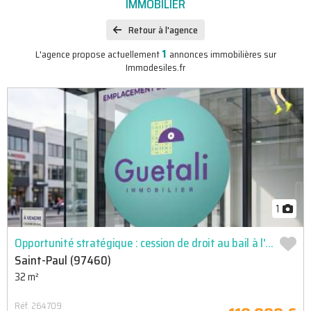
IMMOBILIER
Retour à l'agence
1
L'agence propose actuellement
annonces immobilières sur
Immodesiles.fr
1
Opportunité stratégique : cession de droit au bail à l'ermitage-les-bains - réf. 264709
Saint-Paul (97460)
32 m²
Réf. 264709