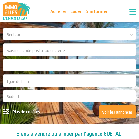
Acheter
Louer
S'informer
Publiez vos annonces
Nos agences partenaires
Secteur
Nos outils
Ma sélection d'annonces
Recrutement
Partenaires
Plus de critères
Voir les annonces
Biens à vendre ou à louer par l'agence GUETALI