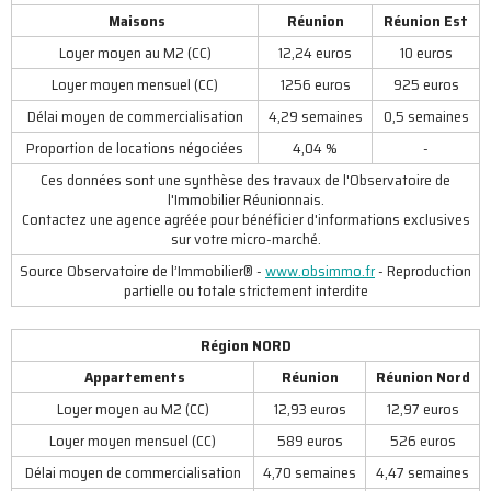
Maisons
Réunion
Réunion Est
Loyer moyen au M2 (CC)
12,24 euros
10 euros
Loyer moyen mensuel (CC)
1256 euros
925 euros
Délai moyen de commercialisation
4,29 semaines
0,5 semaines
Proportion de locations négociées
4,04 %
-
Ces données sont une synthèse des travaux de l'Observatoire de
l'Immobilier Réunionnais.
Contactez une agence agréée pour bénéficier d'informations exclusives
sur votre micro-marché.
Source Observatoire de l’Immobilier® -
www.obsimmo.fr
- Reproduction
partielle ou totale strictement interdite
Région NORD
Appartements
Réunion
Réunion Nord
Loyer moyen au M2 (CC)
12,93 euros
12,97 euros
Loyer moyen mensuel (CC)
589 euros
526 euros
Délai moyen de commercialisation
4,70 semaines
4,47 semaines