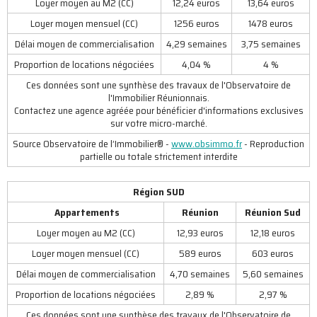
Loyer moyen au M2 (CC)
12,24 euros
13,64 euros
Loyer moyen mensuel (CC)
1256 euros
1478 euros
Délai moyen de commercialisation
4,29 semaines
3,75 semaines
Proportion de locations négociées
4,04 %
4 %
Ces données sont une synthèse des travaux de l'Observatoire de
l'Immobilier Réunionnais.
Contactez une agence agréée pour bénéficier d'informations exclusives
sur votre micro-marché.
Source Observatoire de l’Immobilier® -
www.obsimmo.fr
- Reproduction
partielle ou totale strictement interdite
Région SUD
Appartements
Réunion
Réunion Sud
Loyer moyen au M2 (CC)
12,93 euros
12,18 euros
Loyer moyen mensuel (CC)
589 euros
603 euros
Délai moyen de commercialisation
4,70 semaines
5,60 semaines
Proportion de locations négociées
2,89 %
2,97 %
Ces données sont une synthèse des travaux de l'Observatoire de