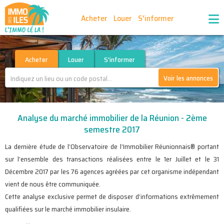
Acheter
Louer
S'informer
Publiez vos annonces
Nos agences partenaires
Acheter
Louer
S'informer
Voir les annonces
Nos outils
Ma sélection d'annonces
Analyse du marché immobilier de la Réunion - 2ème
Recrutement
Partenaires
semestre 2017
La dernière étude de l’Observatoire de l’Immobilier Réunionnais® portant
sur l’ensemble des transactions réalisées entre le 1er Juillet et le 31
Décembre 2017 par les 76 agences agréées par cet organisme indépendant
vient de nous être communiquée.
Cette analyse exclusive permet de disposer d’informations extrêmement
qualifiées sur le marché immobilier insulaire.