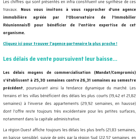
Les chiffres qui sont présentés en infra constituent une synthèse de ces
travaux.
Nous vous invitons à vous rapprocher d’une agence
immobilière agréée par l’Observatoire de l’Immobilier
Réunionnais
®
pour bénéficier de l’entière expertise de cet
organisme.
Cliquez ici pour trouver l'agence partenaire la plus proche !
Les délais de vente poursuivent leur baisse…
Les délais
moyens de commercialisation (Mandat/Compromis)
s’établissent à 25,30 semaines contre 26,31 semaines au semestre
précédent
, poursuivant ainsi la tendance dynamique du marché. Les
terrains et les villas bénéficient des délais les plus courts (19,42 et 21,82
semaines) à l’inverse des appartements (29,92 semaines, en hausse)
dont l’offre reste toujours très excédentaire pour les petites surfaces,
notamment dans la capitale administrative.
La région Ouest affiche toujours les délais les plus brefs (21,83 semaines,
en baisse sensible), suivie de près par la région Sud (22,57 semaines, en