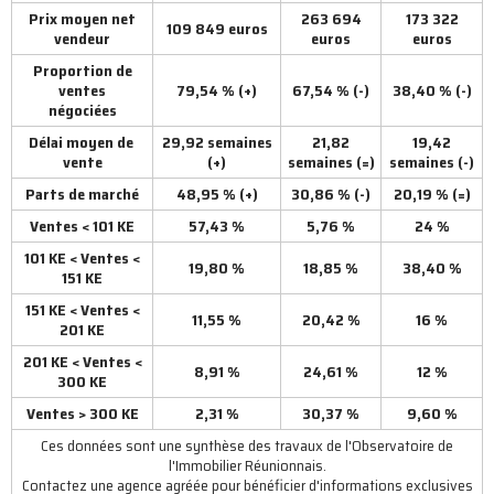
Prix moyen net
263 694
173 322
109 849 euros
vendeur
euros
euros
Proportion de
ventes
79,54 % (+)
67,54 % (-)
38,40 % (-)
négociées
Délai moyen de
29,92 semaines
21,82
19,42
vente
(+)
semaines (=)
semaines (-)
Parts de marché
48,95 % (+)
30,86 % (-)
20,19 % (=)
Ventes < 101 KE
57,43 %
5,76 %
24 %
101 KE < Ventes <
19,80 %
18,85 %
38,40 %
151 KE
151 KE < Ventes <
11,55 %
20,42 %
16 %
201 KE
201 KE < Ventes <
8,91 %
24,61 %
12 %
300 KE
Ventes > 300 KE
2,31 %
30,37 %
9,60 %
Ces données sont une synthèse des travaux de l'Observatoire de
l'Immobilier Réunionnais.
Contactez une agence agréée pour bénéficier d'informations exclusives