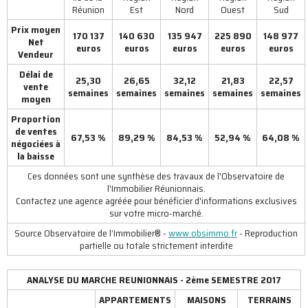
Réunion
Est
Nord
Ouest
Sud
Prix moyen
170 137
140 630
135 947
225 890
148 977
Net
euros
euros
euros
euros
euros
Vendeur
Délai de
25,30
26,65
32,12
21,83
22,57
vente
semaines
semaines
semaines
semaines
semaines
moyen
Proportion
de ventes
67,53 %
89,29 %
84,53 %
52,94 %
64,08 %
négociées à
la baisse
Ces données sont une synthèse des travaux de l'Observatoire de
l'Immobilier Réunionnais.
Contactez une agence agréée pour bénéficier d'informations exclusives
sur votre micro-marché.
Source Observatoire de l’Immobilier® -
www.obsimmo.fr
- Reproduction
partielle ou totale strictement interdite
ANALYSE DU MARCHE REUNIONNAIS - 2ème
SEMESTRE 2017
APPARTEMENTS
MAISONS
TERRAINS