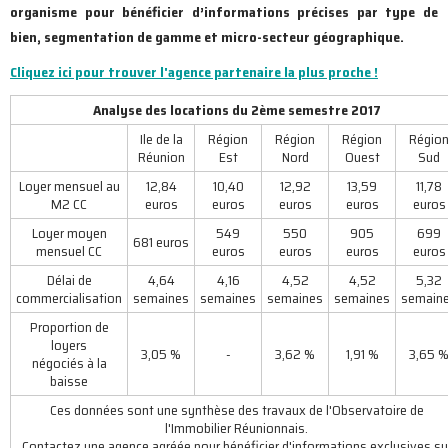
organisme pour bénéficier d’informations précises par type de
bien, segmentation de gamme et micro-secteur géographique.
Cliquez ici pour trouver l'agence partenaire la plus proche !
Analyse des locations du 2ème semestre 2017
Ile de la
Région
Région
Région
Régio
Réunion
Est
Nord
Ouest
Sud
Loyer mensuel au
12,84
10,40
12,92
13,59
11,78
M2 CC
euros
euros
euros
euros
euros
Loyer moyen
549
550
905
699
681 euros
mensuel CC
euros
euros
euros
euros
Délai de
4,64
4,16
4,52
4,52
5,32
commercialisation
semaines
semaines
semaines
semaines
semain
Proportion de
loyers
3,05 %
-
3,62 %
1,91 %
3,65 
négociés à la
baisse
Ces données sont une synthèse des travaux de l'Observatoire de
l'Immobilier Réunionnais.
Contactez une agence agréée pour bénéficier d'informations exclusives su