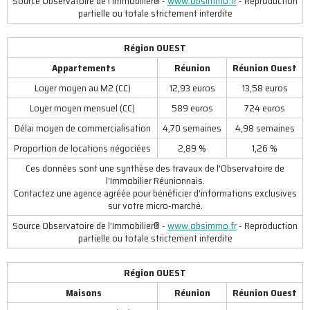
Source Observatoire de l’Immobilier® -
www.obsimmo.fr
- Reproduction
partielle ou totale strictement interdite
Région OUEST
Appartements
Réunion
Réunion Ouest
Loyer moyen au M2 (CC)
12,93 euros
13,58 euros
Loyer moyen mensuel (CC)
589 euros
724 euros
Délai moyen de commercialisation
4,70 semaines
4,98 semaines
Proportion de locations négociées
2,89 %
1,26 %
Ces données sont une synthèse des travaux de l'Observatoire de
l'Immobilier Réunionnais.
Contactez une agence agréée pour bénéficier d'informations exclusives
sur votre micro-marché.
Source Observatoire de l’Immobilier® -
www.obsimmo.fr
- Reproduction
partielle ou totale strictement interdite
Région OUEST
Maisons
Réunion
Réunion Ouest