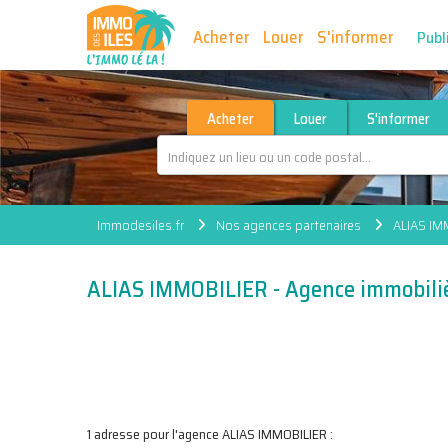
Acheter
Louer
S'informer
Publ
Acheter
Louer
S'informer
Immodesiles.fr
Nos agences partenaires
ALIAS IM
ALIAS IMMOBILIER - Agence immobili
1 adresse pour l'agence ALIAS IMMOBILIER :