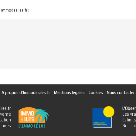
 Immodesiles.fr :
A propos d'Immodesiles.fr
Mentions légales
Cookies
Nous contacter
les.fr
L'Obser
vente
Les vra
cation
Estimez
naires
Nos con