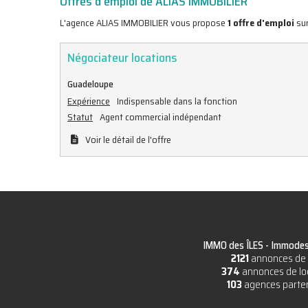
Offres d'emploi de ALIAS IMMOBILIER
L'agence ALIAS IMMOBILIER vous propose
1 offre d'emploi
sur
Négociateur locations
Guadeloupe
Expérience
Indispensable dans la fonction
Statut
Agent commercial indépendant
Voir le détail de l'offre
IMMO des ÎLES -
Immodesi
2121
annonces de 
374
annonces de lo
103
agences parte