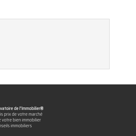
vatoire de l'Immobilier®
is prix de votre marché
 votre bien immobilier
seils immobiliers