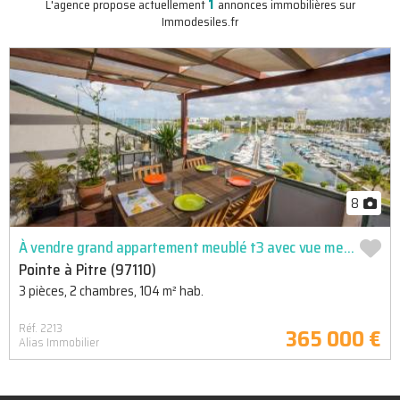
1
L'agence propose actuellement
annonces immobilières sur
Immodesiles.fr
8
À vendre grand appartement meublé t3 avec vue mer box et citerne a gosier
Pointe à Pitre (97110)
3 pièces, 2 chambres, 104 m² hab.
Réf. 2213
365 000 €
Alias Immobilier