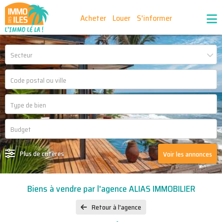
Acheter
Louer
S'informer
Publiez vos annonces
Nos agences partenaires
Secteur
Nos outils
Ma sélection d'annonces
Recrutement
Partenaires
Plus de critères
Voir les annonces
Biens à vendre par l'agence ALIAS IMMOBILIER
Retour à l'agence