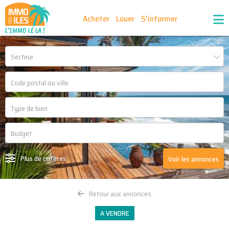
Acheter
Louer
S'informer
Publiez vos annonces
Nos agences partenaires
Secteur
Nos outils
Ma sélection d'annonces
Recrutement
Partenaires
Plus de critères
Voir les annonces
Retour aux annonces
A VENDRE