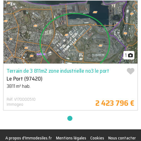
1
Terrain de 3 811m2 zone industrielle no3 le port
Le Port (97420)
3811 m² hab.
Réf. V170000510
2 423 796 €
Immogeo
A propos d'Immodesiles.fr
Mentions légales
Cookies
Nous contacter