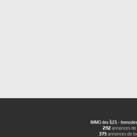
IMMO des ÎLES -
Immodesi
2112
annonces de 
375
annonces de lo