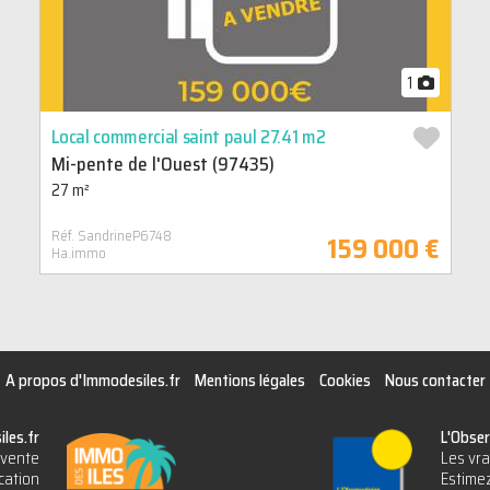
1
Local commercial saint paul 27.41 m2
Mi-pente de l'Ouest (97435)
27 m²
Réf. SandrineP6748
159 000 €
Ha.immo
A propos d'Immodesiles.fr
Mentions légales
Cookies
Nous contacter
les.fr
L'Obser
vente
Les vra
cation
Estimez