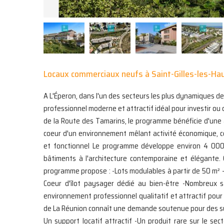
Locaux commerciaux neufs à Saint-Gilles-les-Ha
A L'Éperon, dans l'un des secteurs les plus dynamiques d
professionnel moderne et attractif idéal pour investir ou
de la Route des Tamarins, le programme bénéficie d'une ac
coeur d'un environnement mêlant activité économique, c
et fonctionnel Le programme développe environ 4 000 
bâtiments à l'architecture contemporaine et élégante.
programme propose : -Lots modulables à partir de 50 m² 
Coeur d'îlot paysager dédié au bien-être -Nombreux s
environnement professionnel qualitatif et attractif pou
de La Réunion connaît une demande soutenue pour des surf
Un support locatif attractif -Un produit rare sur le se