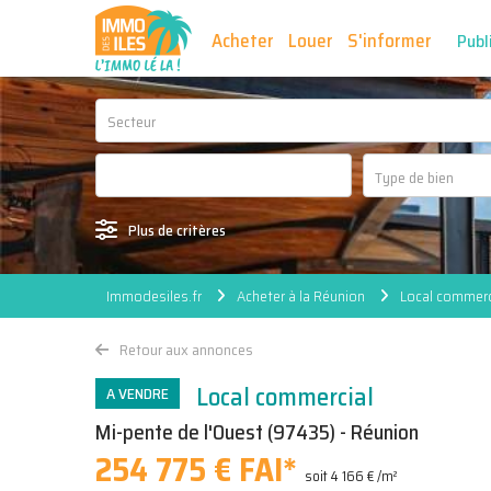
Acheter
Louer
S'informer
Publ
Secteur
Plus de critères
Immodesiles.fr
Acheter à la Réunion
Local commerc
Retour aux annonces
Local commercial
A VENDRE
Mi-pente de l'Ouest (97435) - Réunion
254 775 € FAI
*
soit 4 166 € /m²