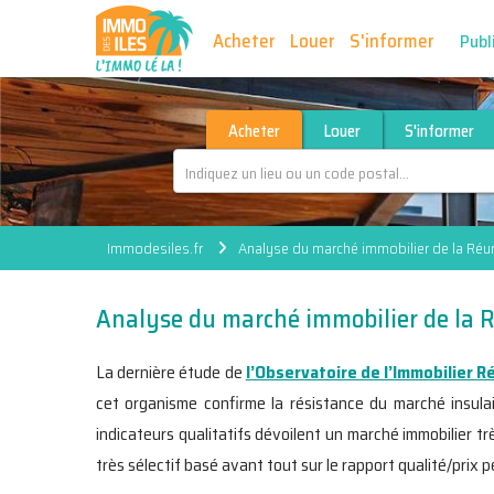
Acheter
Louer
S'informer
Publ
Acheter
Louer
S'informer
Immodesiles.fr
Analyse du marché immobilier de la Ré
Analyse du marché immobilier de la 
La dernière étude de
l’Observatoire de l’Immobilier 
cet organisme confirme la résistance du marché insula
indicateurs qualitatifs dévoilent un marché immobilier t
très sélectif basé avant tout sur le rapport qualité/prix