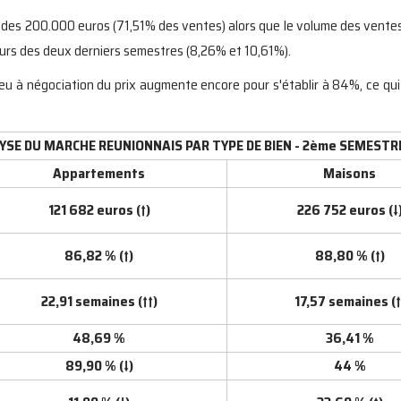
re des 200.000 euros (71,51% des ventes) alors que le volume des ven
ours des deux derniers semestres (8,26% et 10,61%).
lieu à négociation du prix augmente encore pour s'établir à 84%, ce qu
YSE DU MARCHE REUNIONNAIS PAR TYPE DE BIEN - 2ème SEMESTRE
Appartements
Maisons
121 682 euros (↑)
226 752 euros (↓
86,82 % (↑)
88,80 % (↑)
22,91 semaines (↑↑)
17,57 semaines (↑
48,69 %
36,41 %
89,90 % (↓)
44 %