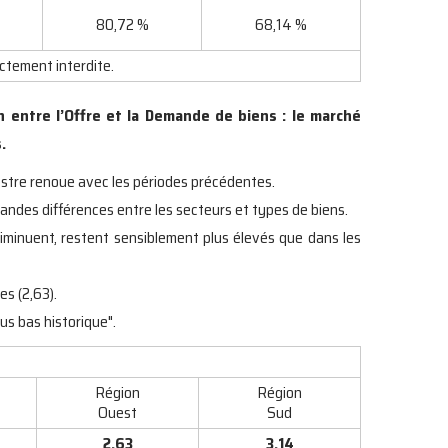
80,72 %
68,14 %
ictement interdite.
 entre l’Offre et la Demande de biens : le marché
.
stre renoue avec les périodes précédentes.
ndes différences entre les secteurs et types de biens.
diminuent, restent sensiblement plus élevés que dans les
s (2,63).
us bas historique".
Région
Région
Ouest
Sud
2,63
3,14