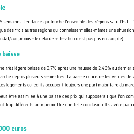
le
semaines, tendance qui touche l'ensemble des régions sauf l'Est. L'O
gue des trois autres régions qui connaissent elles-mêmes une situation
dat/compromis – le délai de réitération n’est pas pris en compte)..
 baisse
ne très légère baisse de 0,7% après une hausse de 2,46% au dernier
marché depuis plusieurs semestres. La baisse concerne les ventes de 
Les logements collectifs occupent toujours une part majoritaire du mar
ut être assimilée à une baisse des prix qui supposerait que l’on co
 sont trop différents pour permettre une telle conclusion. Il s’avère pa
.000 euros