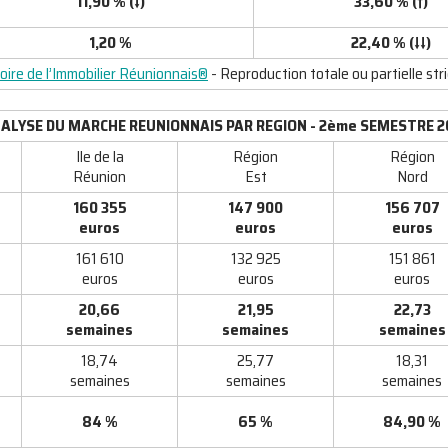
11,90 % (↓)
33,60 % (↑)
1,20 %
22,40 % (↓↓)
ire de l’Immobilier Réunionnais®
- Reproduction totale ou partielle str
ALYSE DU MARCHE REUNIONNAIS PAR REGION - 2ème SEMESTRE 2
Ile de la
Région
Région
Réunion
Est
Nord
160 355
147 900
156 707
euros
euros
euros
161 610
132 925
151 861
euros
euros
euros
20,66
21,95
22,73
semaines
semaines
semaines
18,74
25,77
18,31
semaines
semaines
semaines
84 %
65 %
84,90 %