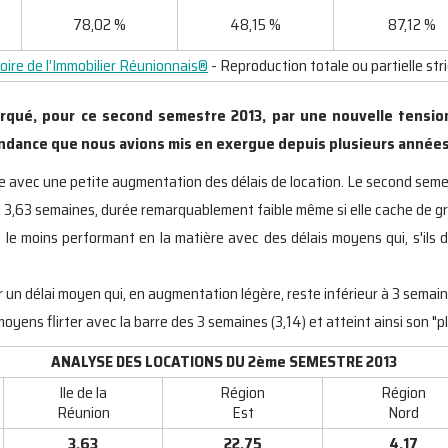
78,02 %
48,15 %
87,12 %
ire de l’Immobilier Réunionnais®
- Reproduction totale ou partielle str
arqué, pour ce second semestre 2013, par une nouvelle tension
endance que nous avions mis en exergue depuis plusieurs années
e avec une petite augmentation des délais de location. Le second seme
,63 semaines, durée remarquablement faible même si elle cache de gra
le moins performant en la matière avec des délais moyens qui, s'ils 
un délai moyen qui, en augmentation légère, reste inférieur à 3 semaine
oyens flirter avec la barre des 3 semaines (3,14) et atteint ainsi son "pl
ANALYSE DES LOCATIONS DU 2ème SEMESTRE 2013
Ile de la
Région
Région
Réunion
Est
Nord
3,63
22,75
4,17