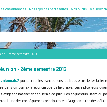
iez vos annonces
Nos agences partenaires
Nos outils
Ma sélecti
union - 2ème semestre 2013
Réunion - 2ème semestre 2013
Réunionnais
®
portant sur les transactions réalisées entre le 1er Juille
ire dans un contexte économique défavorable. Les indicateurs quanti
rès exigeant, notamment en terme de prix : Les acquéreurs usent du po
 perçu. L’une des conséquences principales est l’augmentation des délai