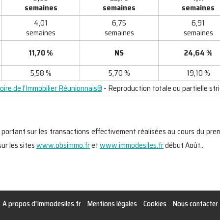
semaines
semaines
semaines
4,01
6,75
6,91
semaines
semaines
semaines
11,70 %
NS
24,64 %
5,58 %
5,70 %
19,10 %
ire de l’Immobilier Réunionnais®
- Reproduction totale ou partielle str
® portant sur les transactions effectivement réalisées au cours du pr
sur les sites
www.obsimmo.fr
et
www.immodesiles.fr
début Août…
A propos d'Immodesiles.fr
Mentions légales
Cookies
Nous contacter