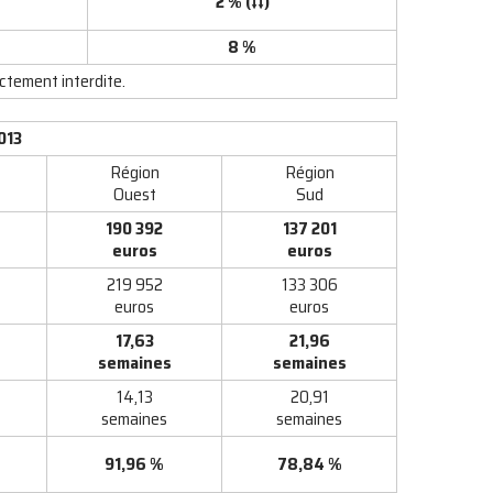
2 % (↓↓)
8 %
ictement interdite.
013
Région
Région
Ouest
Sud
190 392
137 201
euros
euros
219 952
133 306
euros
euros
17,63
21,96
semaines
semaines
14,13
20,91
semaines
semaines
91,96 %
78,84 %