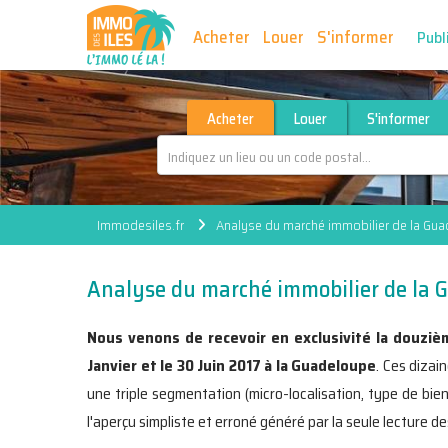
Acheter
Louer
S'informer
Publ
Acheter
Louer
S'informer
Immodesiles.fr
Analyse du marché immobilier de la Gua
Analyse du marché immobilier de la G
Nous venons de recevoir en exclusivité la douziè
Janvier et le 30 Juin 2017
à la Guadeloupe
. Ces diza
une triple segmentation (micro-localisation, type de bien
l'aperçu simpliste et erroné généré par la seule lecture d