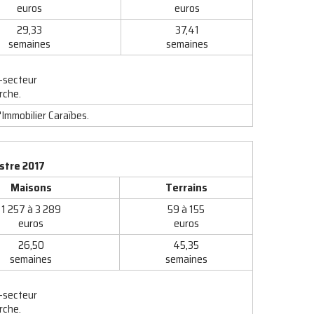
euros
euros
29,33
37,41
semaines
semaines
-secteur
rche.
'Immobilier Caraïbes.
stre 2017
Maisons
Terrains
1 257 à 3 289
59 à 155
euros
euros
26,50
45,35
semaines
semaines
-secteur
rche.