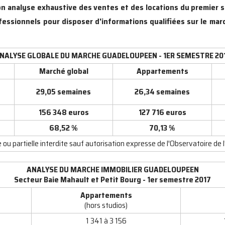
son analyse exhaustive des ventes et des locations du premier 
essionnels pour disposer d'informations qualifiées sur le marc
NALYSE GLOBALE DU MARCHE GUADELOUPEEN - 1ER SEMESTRE 20
Marché global
Appartements
29,05 semaines
26,34 semaines
156 348 euros
127 716 euros
68,52 %
70,13 %
ou partielle interdite sauf autorisation expresse de l'Observatoire de l
ANALYSE DU MARCHE IMMOBILIER GUADELOUPEEN
Secteur Baie Mahault et Petit Bourg - 1er semestre 2017
Appartements
(hors studios)
1 341 à 3 156