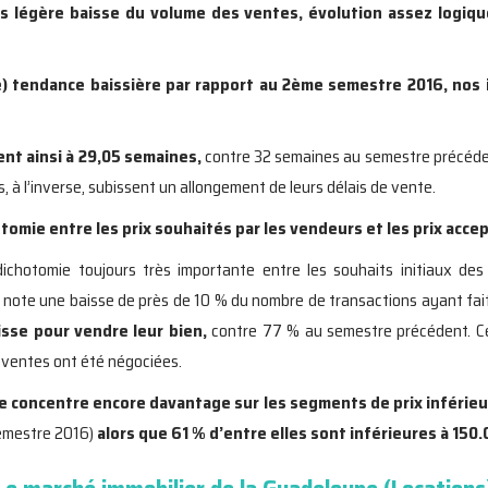
 légère baisse du volume des ventes, évolution assez logiqu
le) tendance baissière par rapport au 2ème semestre 2016, nos 
nt ainsi à 29,05 semaines,
contre 32 semaines au semestre précéde
ns, à l’inverse, subissent un allongement de leurs délais de vente.
hotomie entre les prix souhaités par les vendeurs et les prix acc
chotomie toujours très importante entre les souhaits initiaux des 
note une baisse de près de 10 % du nombre de transactions ayant fait l
isse pour vendre leur bien,
contre 77 % au semestre précédent. Ce
s ventes ont été négociées.
 se concentre encore davantage sur les segments de prix inférieu
emestre 2016)
alors que 61 % d’entre elles sont inférieures à 150