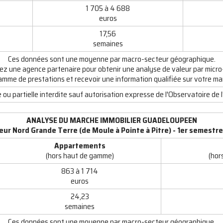
1 705 à 4 688
euros
17,56
semaines
Ces données sont une moyenne par macro-secteur géographique.
ez une agence partenaire pour obtenir une analyse de valeur par micro
amme de prestations et recevoir une information qualifiée sur votre ma
ou partielle interdite sauf autorisation expresse de l'Observatoire de l
ANALYSE DU MARCHE IMMOBILIER GUADELOUPEEN
eur Nord Grande Terre (de Moule à Pointe à Pitre) - 1er semestre
Appartements
(hors haut de gamme)
(hor
863 à 1 714
euros
24,23
semaines
Ces données sont une moyenne par macro-secteur géographique.