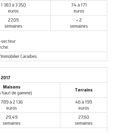
1 383 à 3 350
74 à 171
euros
euros
27,09
< 2
semaines
semaines
-secteur
rche.
'Immobilier Caraïbes.
 2017
Maisons
Terrains
s haut de gamme)
789 à 2 136
46 à 199
euros
euros
29,49
27,60
semaines
semaines