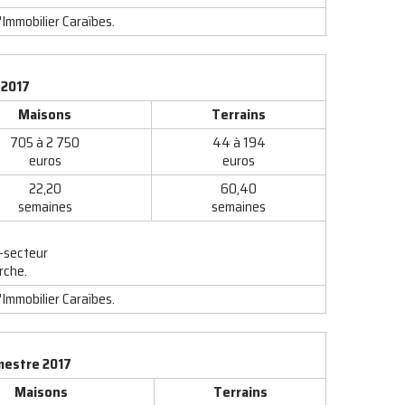
'Immobilier Caraïbes.
 2017
Maisons
Terrains
705 à 2 750
44 à 194
euros
euros
22,20
60,40
semaines
semaines
-secteur
rche.
'Immobilier Caraïbes.
emestre 2017
Maisons
Terrains