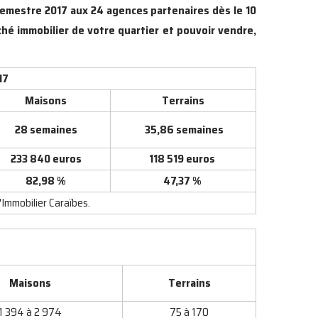
semestre 2017 aux 24 agences partenaires dès le 10
hé immobilier de votre quartier et pouvoir vendre,
17
Maisons
Terrains
28 semaines
35,86 semaines
233 840 euros
118 519 euros
82,98 %
47,37 %
'Immobilier Caraïbes.
Maisons
Terrains
1 394 à 2 974
75 à 170