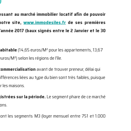
)
ssant au marché immobilier locatif afin de pouvoir
notre site,
www.immodesiles.fr
de ses premières
année 2017 (baux signés entre le 2 Janvier et le 30
habitable
(14,65 euros/M² pour les appartements, 13,67
os/M²) selon les régions de l’île.
commercialisation
avant de trouver preneur, délai qui
ifférences liées au type du bien sont très faibles, puisque
r les maisons.
istrées sur la période.
Le segment phare de ce marché
ions.
sont les segments M3 (loyer mensuel entre 751 et 1.000