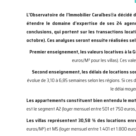
L’Observatoire de l’Immobilier Caraïbes
®
a décidé d
étendre le domaine d’expertise de ses 24 agenc
conclusions, qui portent sur les transactions loca
octobre). Ces analyses seront ensuite réalisées se
Premier enseignement, les valeurs locatives à la
euros/M² pour les villas). Ces va
Second enseignement, les délais de locations so
évolue de 3,10 à 6,85 semaines selon les régions. Si ces d
le délai moye
Les appartements constituent bien entendu le moteu
est le segment A2 (loyer mensuel entre 501 et 750 euros, c
Les villas représentent 30,58 % des locations enr
euros/M²) et M5 (loyer mensuel entre 1.401 et 1.800 euros