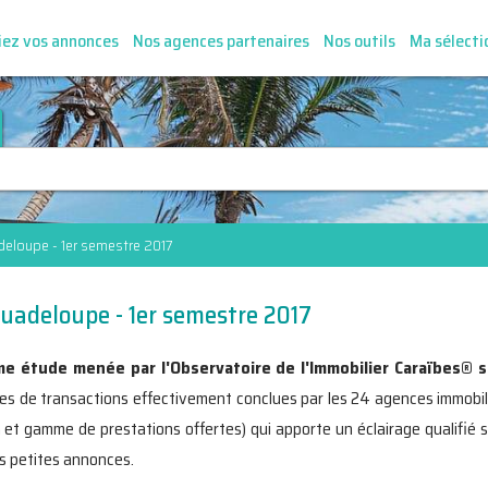
iez vos annonces
Nos agences partenaires
Nos outils
Ma sélecti
deloupe - 1er semestre 2017
uadeloupe - 1er semestre 2017
me étude menée par l'Observatoire de l'Immobilier Caraïbes
®
s
ines de transactions effectivement conclues par les 24 agences immobi
 et gamme de prestations offertes) qui apporte un éclairage qualifié sur
es petites annonces.