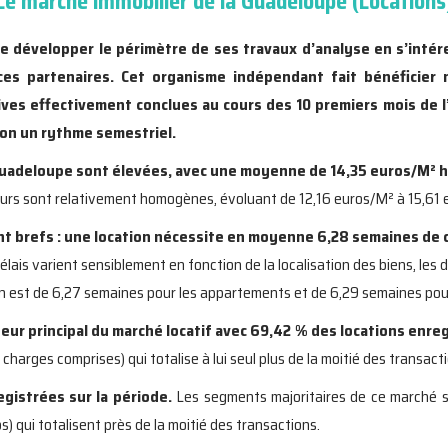
Le marché immobilier de la Guadeloupe (Locations
e développer le périmètre de ses travaux d’analyse en s’intére
es partenaires. Cet organisme indépendant fait bénéficier 
tives effectivement conclues au cours des 10 premiers mois de l’
lon un rythme semestriel.
 Guadeloupe sont élevées, avec une moyenne de 14,35 euros/M² 
leurs sont relativement homogènes, évoluant de 12,16 euros/M² à 15,61 eur
nt brefs : une location nécessite en moyenne 6,28 semaines de 
élais varient sensiblement en fonction de la localisation des biens, les d
n est de 6,27 semaines pour les appartements et de 6,29 semaines pou
r principal du marché locatif avec 69,42 % des locations enreg
harges comprises) qui totalise à lui seul plus de la moitié des transact
egistrées sur la période.
Les segments majoritaires de ce marché 
) qui totalisent près de la moitié des transactions.