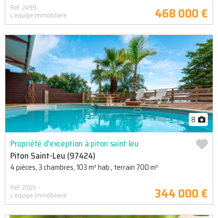
Réf. 2499
468 000 €
L'equipe Immobiliere
8
Propriété d'exception à piton saint leu
Piton Saint-Leu (97424)
4 pièces, 3 chambres, 103 m² hab., terrain 700 m²
Réf. 2505
344 000 €
L'equipe Immobiliere