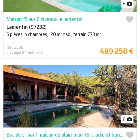
8
Maison t5 sur 2 niveaux le lamentin
Lamentin (97232)
5 pièces, 4 chambres, 120 m² hab., terrain 773 m²
Réf. 2506
489 250 €
L'equipe Immobiliere
8
Bas de st paul-maison de plain-pied-t5-studio et bungalows