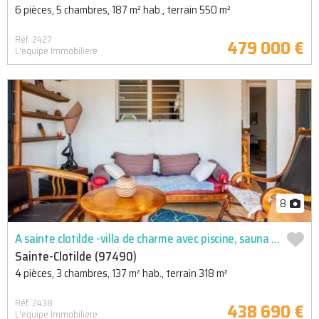
6 pièces, 5 chambres, 187 m² hab., terrain 550 m²
Réf. 2427
479 000 €
L'equipe Immobiliere
8
A sainte clotilde -villa de charme avec piscine, sauna et garage
Sainte-Clotilde (97490)
4 pièces, 3 chambres, 137 m² hab., terrain 318 m²
Réf. 2438
438 690 €
L'equipe Immobiliere