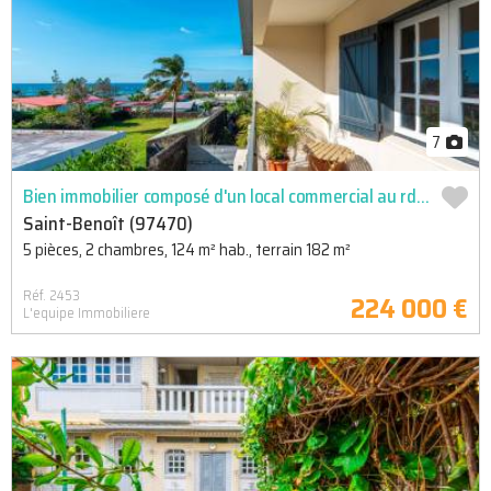
7
Bien immobilier composé d'un local commercial au rdc et d'un appartement f3 à l'étage avec balcon en vente
Saint-Benoît (97470)
5 pièces, 2 chambres, 124 m² hab., terrain 182 m²
Réf. 2453
224 000 €
L'equipe Immobiliere