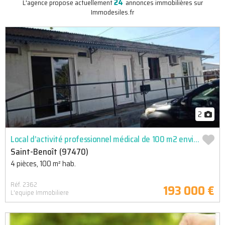
24
L'agence propose actuellement
annonces immobilières sur
Immodesiles.fr
2
Local d’activité professionnel médical de 100 m2 environ + parkings secteur beauvallon
Saint-Benoît (97470)
4 pièces, 100 m² hab.
Réf. 2362
193 000 €
L'equipe Immobiliere