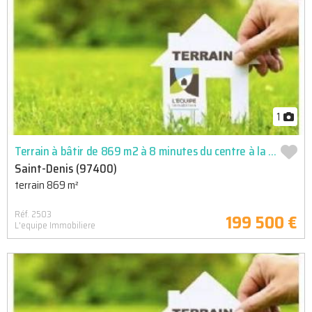
1
Terrain à bâtir de 869 m2 à 8 minutes du centre à la montagne
Saint-Denis (97400)
terrain 869 m²
Réf. 2503
199 500 €
L'equipe Immobiliere