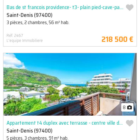
Bas de st francois providence- t3- plain pied-cave-parking
Saint-Denis (97400)
3 pièces, 2 chambres, 56 m² hab.
Réf. 2467
218 500 €
L'equipe Immobiliere
8
Appartement t4 duplex avec terrasse - centre ville de saint-denis
Saint-Denis (97400)
5 pièces, 3 chambres, 91 m² hab.