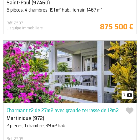
Saint-Paul (97460)
6 pièces, 4 chambres, 151 m² hab., terrain 1467 m²
Réf. 2507
875 500 €
L'equipe Immobiliere
7
Charmant t2 de 27m2 avec grande terrasse de 12m2
Martinique (972)
2 pièces, 1 chambre, 39 m² hab.
Réf. 2509