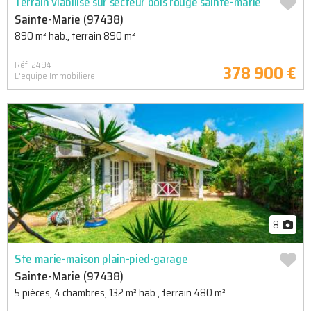
Terrain viabilisé sur secteur bois rouge sainte-marie
Sainte-Marie (97438)
890 m² hab., terrain 890 m²
Réf. 2494
378 900 €
L'equipe Immobiliere
8
Ste marie-maison plain-pied-garage
Sainte-Marie (97438)
5 pièces, 4 chambres, 132 m² hab., terrain 480 m²