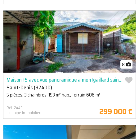
8
Maison t5 avec vue panoramique a montgaillard saint denis - 153m2 habitables
Saint-Denis (97400)
5 pièces, 3 chambres, 153 m² hab., terrain 606 m²
Réf. 2442
299 000 €
L'equipe Immobiliere