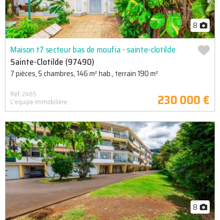
8
Maison t7 secteur bas de moufia - sainte-clotilde
Sainte-Clotilde (97490)
7 pièces, 5 chambres, 146 m² hab., terrain 190 m²
Réf. 2465
230 000 €
L'equipe Immobiliere
8