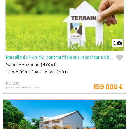
2
Parcelle de 444 m2, constructible sur le secteur de bagatelle ste suzanne
Sainte-Suzanne (97441)
1 pièce, 444 m² hab., terrain 444 m²
Réf. 2391
159 000 €
L'equipe Immobiliere