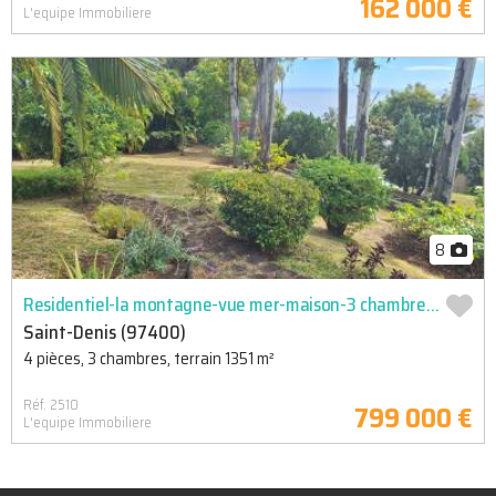
162 000 €
L'equipe Immobiliere
8
Residentiel-la montagne-vue mer-maison-3 chambres-beau terrain
Saint-Denis (97400)
4 pièces, 3 chambres, terrain 1351 m²
Réf. 2510
799 000 €
L'equipe Immobiliere