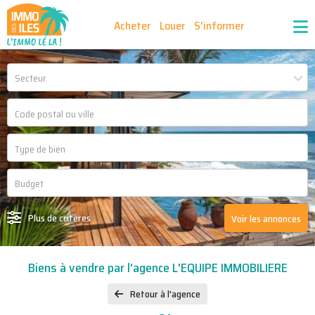
Acheter
Louer
S'informer
Publiez vos annonces
Nos agences partenaires
Secteur
Nos outils
Ma sélection d'annonces
Recrutement
Partenaires
Plus de critères
Voir les annonces
Biens à vendre par l'agence L'EQUIPE IMMOBILIERE
Retour à l'agence