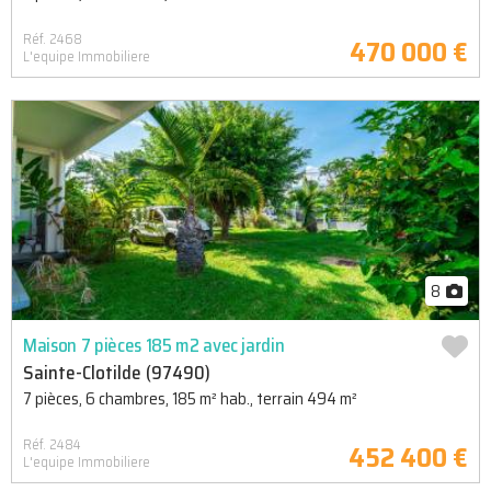
Réf. 2468
470 000 €
L'equipe Immobiliere
8
Maison 7 pièces 185 m2 avec jardin
Sainte-Clotilde (97490)
7 pièces, 6 chambres, 185 m² hab., terrain 494 m²
Réf. 2484
452 400 €
L'equipe Immobiliere