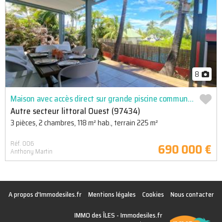
8
Maison avec accès direct sur grande piscine commune, située au cœur d'une résidence sécurisée proche du lagon sud la saline
Autre secteur littoral Ouest (97434)
3 pièces, 2 chambres, 118 m² hab., terrain 225 m²
Réf. 006
690 000 €
Anthony Martin
A propos d'Immodesiles.fr
Mentions légales
Cookies
Nous contacter
IMMO des ÎLES -
Immodesiles.fr