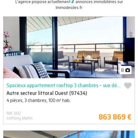
2
L'agence propose actuellement
annonces immobilières sur
Immodesiles.fr
8
Spacieux appartement rooftop 3 chambres – vue dégagée – accès lagon et commerces à pied
Autre secteur littoral Ouest (97434)
4 pièces, 3 chambres, 100 m² hab.
Réf. 002
863 869 €
Anthony Martin