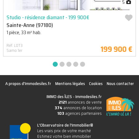
5
Studio - résidence diamant - 199 900€
Sainte-Anne (97180)
1 pièce, 33 m² hab.
Réf. LOT3
199 900 €
Samo 1er
A propos d'Immodesiles.fr
Mentions légales
Cookies
Nous contacter
IMMO des ÎLES -
Immodesiles.fr
2121
annonces de vente
374
annonces de location
103
agences partenaires
L'Observatoire de l'Immobilier®
Les vrais prix de votre marché
Estimez votre bien immobilier