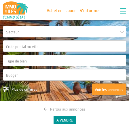
Acheter
Louer
S'informer
Publiez vos annonces
Nos agences partenaires
Secteur
Nos outils
Ma sélection d'annonces
Recrutement
Partenaires
Plus de critères
Voir les annonces
Retour aux annonces
A VENDRE