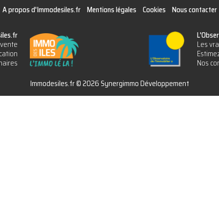
A propos d'Immodesiles.fr
Mentions légales
Cookies
Nous contacter
les.fr
L'Obser
vente
Les vra
cation
Estimez
naires
Nos con
Immodesiles.fr © 2026 Synergimmo Développement