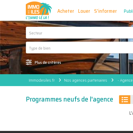
Acheter
Louer
S'informer
Publ
Secteur
Plus de critères
Immodesiles.fr
Nos agences partenaires
- Agence
Programmes neufs de l'agence
L