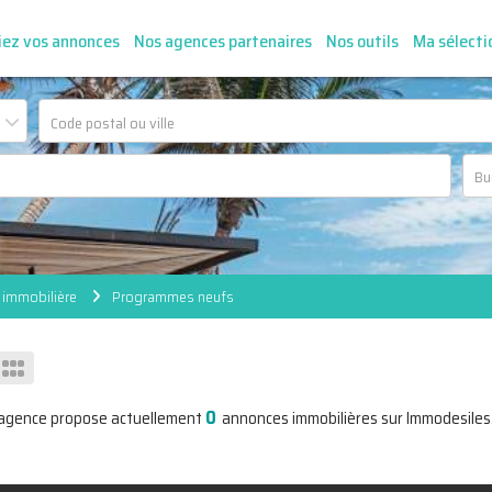
iez vos annonces
Nos agences partenaires
Nos outils
Ma sélecti
 immobilière
Programmes neufs
0
'agence propose actuellement
annonces immobilières sur Immodesiles.