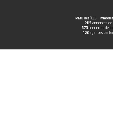
IMMO des ÎLES -
Immodesi
2115
annonces de 
373
annonces de lo
103
agences parte