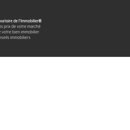
vatoire de l'Immobilier®
is prix de votre marché
 votre bien immobilier
seils immobiliers