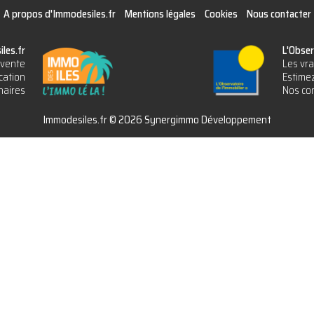
A propos d'Immodesiles.fr
Mentions légales
Cookies
Nous contacter
les.fr
L'Obser
vente
Les vra
cation
Estimez
naires
Nos con
Immodesiles.fr © 2026 Synergimmo Développement