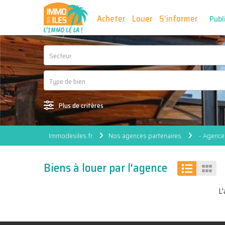
Acheter
Louer
S'informer
Publ
Secteur
Plus de critères
Immodesiles.fr
Nos agences partenaires
- Agence
Biens à louer par l'agence
L