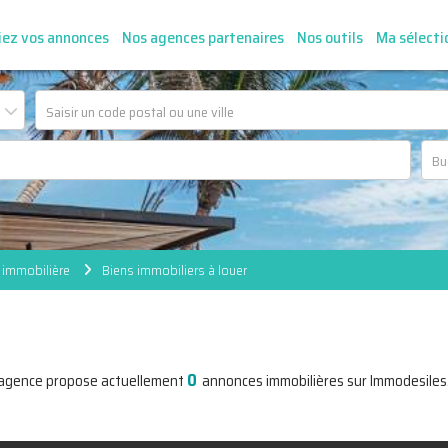
iez vos annonces
Nos agences partenaires
Nos outils
Ma sélecti
 immobilière
Biens immobiliers à louer
0
'agence propose actuellement
annonces immobilières sur Immodesiles.