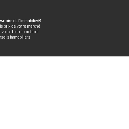
vatoire de l'Immobilier®
is prix de votre marché
 votre bien immobilier
seils immobiliers