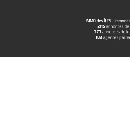
IMMO des ÎLES -
Immodesi
2115
annonces de 
373
annonces de lo
103
agences parte