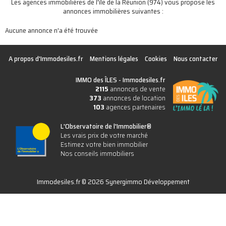
Les agences immobilières de l'île de la Réunion (974) vous propose les
annonces immobilières suivantes :
Aucune annonce n'a été trouvée
A propos d'Immodesiles.fr
Mentions légales
Cookies
Nous contacter
IMMO des ÎLES -
Immodesiles.fr
2115
annonces de vente
373
annonces de location
103
agences partenaires
L'Observatoire de l'Immobilier®
Les vrais prix de votre marché
Estimez votre bien immobilier
Nos conseils immobiliers
Immodesiles.fr © 2026 Synergimmo Développement