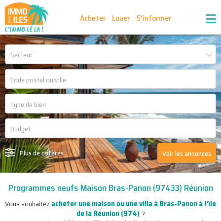
Acheter
Louer
S'informer
Publiez vos annonces
Nos agences partenaires
Secteur
Nos outils
Ma sélection d'annonces
Recrutement
Partenaires
Plus de critères
Voir les annonces
Programmes neufs Maison Bras-Panon (97433) Réunion
acheter une maison ou une villa à Bras-Panon à l'île
Vous souhaitez
de la Réunion (974)
?