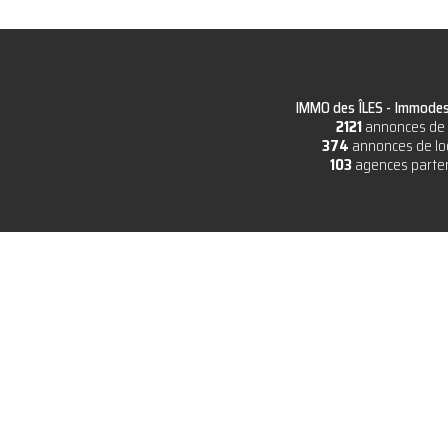
IMMO des ÎLES -
Immodesi
2121
annonces de 
374
annonces de lo
103
agences parte