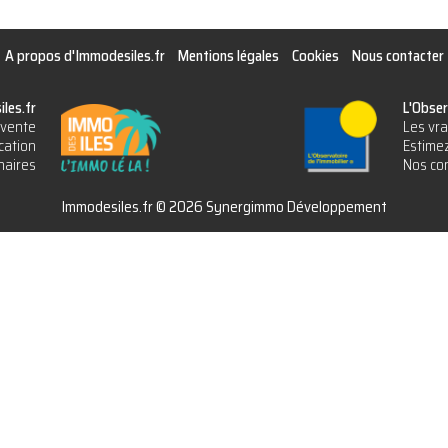
A propos d'Immodesiles.fr
Mentions légales
Cookies
Nous contacter
les.fr
L'Obser
vente
Les vra
cation
Estimez
naires
Nos con
Immodesiles.fr © 2026 Synergimmo Développement