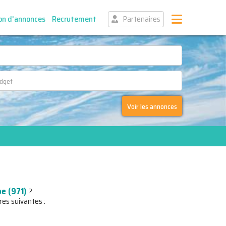
on d'annonces
Recrutement
Partenaires
Voir les annonces
e (971)
?
res suivantes :