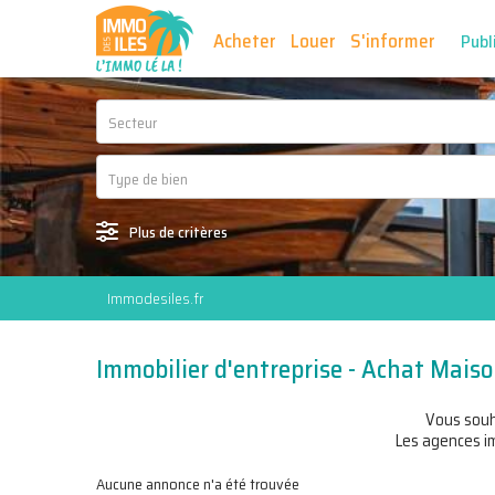
Acheter
Louer
S'informer
Publ
Secteur
Plus de critères
Immodesiles.fr
Immobilier d'entreprise - Achat Mai
Vous sou
Les agences im
Aucune annonce n'a été trouvée