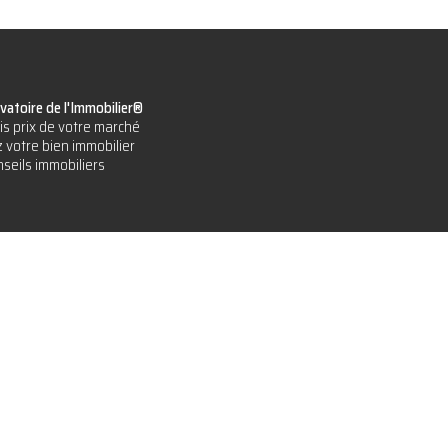
vatoire de l'Immobilier®
is prix de votre marché
 votre bien immobilier
seils immobiliers