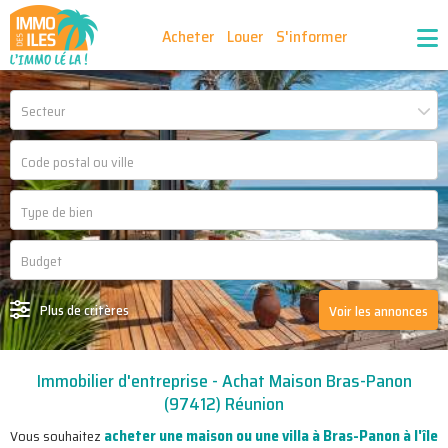
Acheter
Louer
S'informer
Publiez vos annonces
Nos agences partenaires
Secteur
Nos outils
Ma sélection d'annonces
Recrutement
Partenaires
Plus de critères
Voir les annonces
Immobilier d'entreprise - Achat Maison Bras-Panon
(97412) Réunion
acheter une maison ou une villa à Bras-Panon à l'île
Vous souhaitez