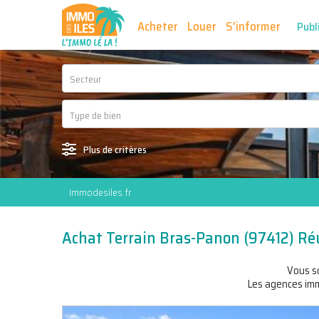
Acheter
Louer
S'informer
Publ
Secteur
Plus de critères
Immodesiles.fr
Achat Terrain Bras-Panon (97412) Ré
Vous s
Les agences immo