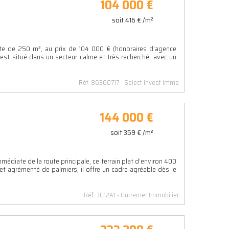
104 000 €
soit 416 € /m²
te de 250 m², au prix de 104 000 € (honoraires d’agence
), est situé dans un secteur calme et très recherché, avec un
Réf. 86360717
Select Invest Immo
144 000 €
soit 359 € /m²
médiate de la route principale, ce terrain plat d’environ 400
t agrémenté de palmiers, il offre un cadre agréable dès le
Réf. 3012A1
Outremer Immobilier