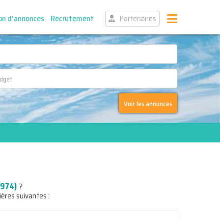
on d'annonces
Recrutement
Partenaires
Voir les annonces
(974)
?
ières suivantes :