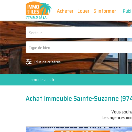
Acheter
Louer
S'informer
Publ
Secteur
Plus de critères
Immodesiles.fr
Achat Immeuble Sainte-Suzanne (97
Vous souh
Les agences immo