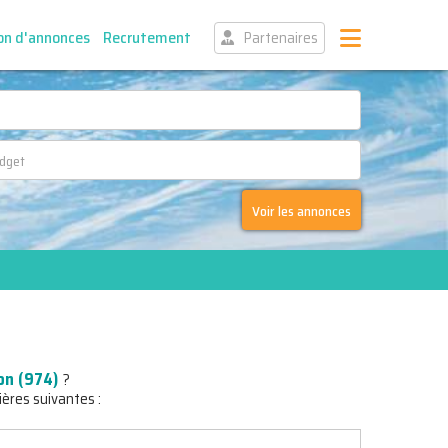
on d'annonces
Recrutement
Partenaires
Voir les annonces
on (974)
?
ières suivantes :