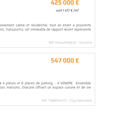
425 000 €
soit 1 417 € /m²
onnement calme et résidentiel, tout en étant à proximité
s, transports), cet immeuble de rapport récent représente
Réf. thibaultH6830
Ha.immo
547 000 €
 4 pièces et 6 places de parking. - À VENDRE : Ensemble
is maisons, chacune offrant un espace cuisine et de vie
Réf. TIMM104973
Citya Belvedere