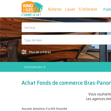
Acheter
Louer
S'informer
Publ
Secteur
Plus de critères
Immodesiles.fr
Achat Fonds de commerce Bras-Panon
Vous souhait
Les agences immo
Aucune annonce n'a été trouvée