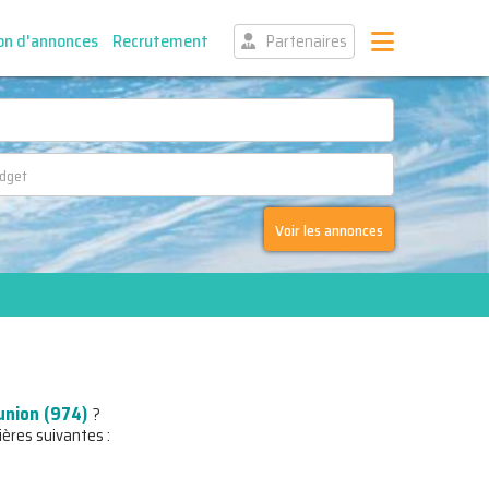
on d'annonces
Recrutement
Partenaires
Voir les annonces
union (974)
?
ières suivantes :