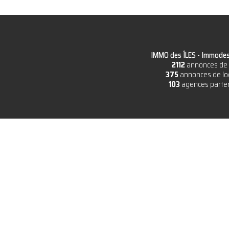
IMMO des ÎLES -
Immodesi
2112
annonces de 
375
annonces de lo
103
agences parte