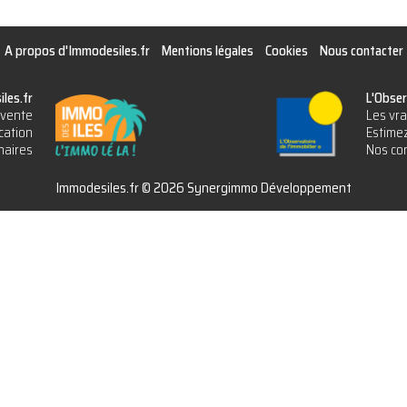
A propos d'Immodesiles.fr
Mentions légales
Cookies
Nous contacter
les.fr
L'Obser
vente
Les vra
cation
Estimez
naires
Nos con
Immodesiles.fr © 2026 Synergimmo Développement