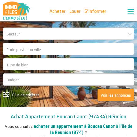
Acheter
Louer
S'informer
Publiez vos annonces
Nos agences partenaires
Secteur
Nos outils
Ma sélection d'annonces
Recrutement
Partenaires
Plus de critères
Voir les annonces
Achat Appartement Boucan Canot (97434) Réunion
acheter un appartement à Boucan Canot à l'île de
Vous souhaitez
la Réunion (974)
?