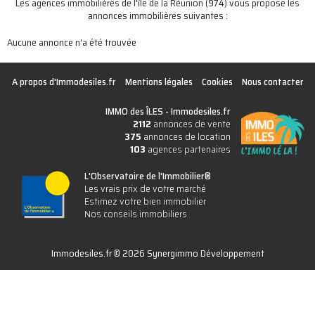
Les agences immobilières de l'île de la Réunion (974) vous propose les
annonces immobilières suivantes :
Aucune annonce n'a été trouvée
A propos d'Immodesiles.fr
Mentions légales
Cookies
Nous contacter
IMMO des ÎLES -
Immodesiles.fr
2112
annonces de vente
375
annonces de location
103
agences partenaires
L'Observatoire de l'Immobilier®
Les vrais prix de votre marché
Estimez votre bien immobilier
Nos conseils immobiliers
Immodesiles.fr © 2026 Synergimmo Développement