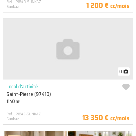
Réf. LP1640-SUNKAZ
1 200 €
cc/mois
Sunkaz
0
Local d'activité
Saint-Pierre (97410)
1140 m²
Réf. LP1642-SUNKAZ
13 350 €
cc/mois
Sunkaz