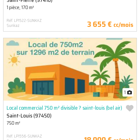
Saint-Pierre (97410)
1 pièce, 170 m²
Réf. LP1522-SUNKAZ
3 655 €
cc/mois
Sunkaz
1
Local commercial 750 m² divisible ? saint-louis (bel air)
Saint-Louis (97450)
750 m²
Réf. LP1556-SUNKAZ
18 000 €