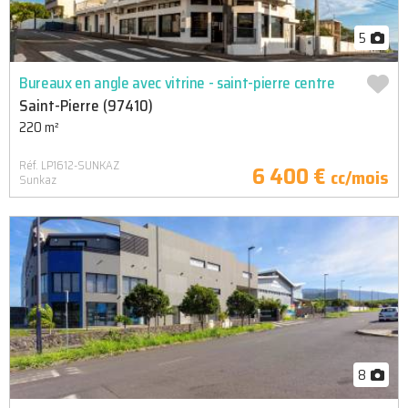
5
Bureaux en angle avec vitrine - saint-pierre centre
Saint-Pierre (97410)
220 m²
Réf. LP1612-SUNKAZ
6 400 €
cc/mois
Sunkaz
8