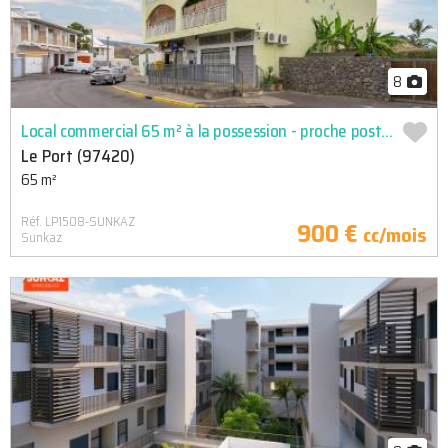
8
Local commercial 65 m² à la possession - proche poste et gabie
Le Port (97420)
65 m²
Réf. LP1508-SUNKAZ
900 €
cc/mois
Sunkaz