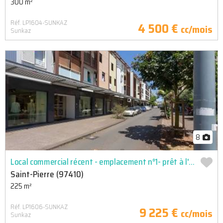
300 m²
Réf. LP1604-SUNKAZ
4 500 €
cc/mois
Sunkaz
8
Local commercial récent - emplacement n°1- prêt à l'emploi
Saint-Pierre (97410)
225 m²
Réf. LP1606-SUNKAZ
9 225 €
cc/mois
Sunkaz