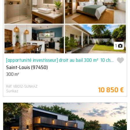
1
[opportunité investisseur] droit au bail 300 m²  10 chambre
Saint-Louis (97450)
300 m²
Réf. VB012-SUNKAZ
10 850 €
Sunkaz