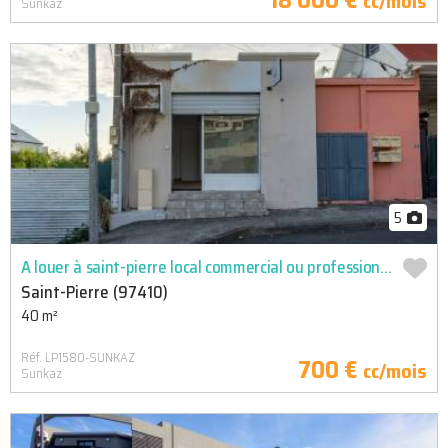
cc/mois
Sunkaz
5
A louer à saint-pierre local commercial ou professionnel de 40
Saint-Pierre (97410)
40 m²
Réf. LP1580-SUNKAZ
700 €
cc/mois
Sunkaz