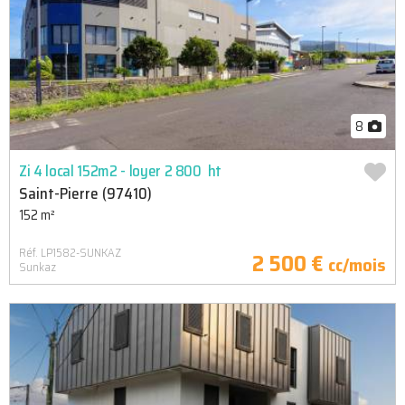
8
Zi 4 local 152m2 - loyer 2 800  ht
Saint-Pierre (97410)
152 m²
Réf. LP1582-SUNKAZ
2 500 €
cc/mois
Sunkaz