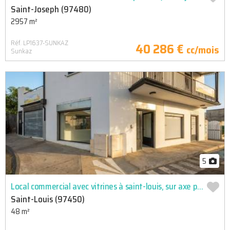
Saint-Joseph (97480)
2957 m²
Réf. LP1637-SUNKAZ
40 286 €
cc/mois
Sunkaz
5
Local commercial avec vitrines à saint-louis, sur axe passant
Saint-Louis (97450)
48 m²