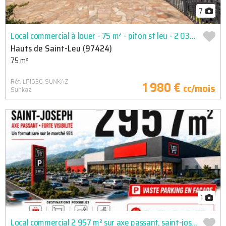
7
Local commercial à louer - 75 m² - piton st leu - 2 030  cc
Hauts de Saint-Leu (97424)
75 m²
Réf. LP1636-SUNKAZ
1 980 €
cc/mois
Sunkaz
1
Local commercial 2 957 m² sur axe passant, saint-joseph