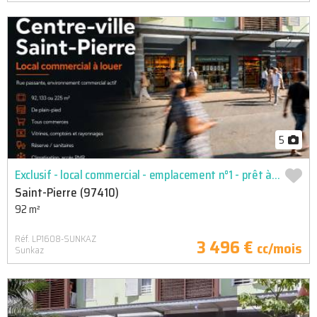
5
Exclusif - local commercial - emplacement n°1 - prêt à l'empl
Saint-Pierre (97410)
92 m²
Réf. LP1608-SUNKAZ
3 496 €
cc/mois
Sunkaz