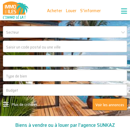
Acheter
Louer
S'informer
Publiez vos annonces
Nos agences partenaires
Secteur
Nos outils
Ma sélection d'annonces
Recrutement
Partenaires
Plus de critères
Voir les annonces
Biens à vendre ou à louer par l'agence SUNKAZ