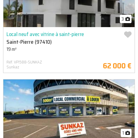
3
Local neuf avec vitrine à saint-pierre
Saint-Pierre (97410)
19 m²
Réf. VP1588-SUNKAZ
62 000 €
Sunkaz
1