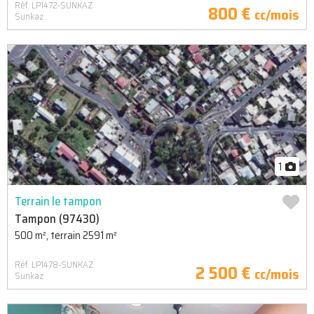
Réf. LP1472-SUNKAZ
800 €
cc/mois
Sunkaz
1
Terrain le tampon
Tampon (97430)
500 m², terrain 2591 m²
Réf. LP1478-SUNKAZ
2 500 €
cc/mois
Sunkaz