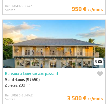
Réf. LP1618-SUNKAZ
950 €
cc/mois
Sunkaz
8
Bureaux à louer sur axe passant
Saint-Louis (97450)
2 pièces, 200 m²
Réf. LP1620-SUNKAZ
3 500 €
cc/mois
Sunkaz