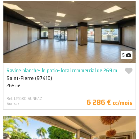
5
Ravine blanche- le patio- local commercial de 269 m2 ou 185 m²
Saint-Pierre (97410)
269 m²
Réf. LP1630-SUNKAZ
6 286 €
cc/mois
Sunkaz