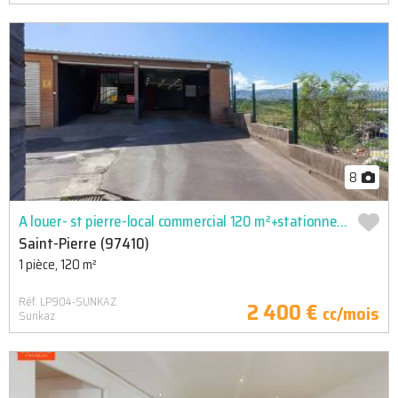
8
A louer- st pierre-local commercial 120 m²+stationnements-zone
Saint-Pierre (97410)
1 pièce, 120 m²
Réf. LP904-SUNKAZ
2 400 €
cc/mois
Sunkaz