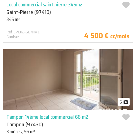
Local commercial saint pierre 345m2
Saint-Pierre (97410)
345 m²
Réf. LP1312-SUNKAZ
4 500 €
cc/mois
Sunkaz
5
Tampon 14éme local commercial 66 m2
Tampon (97430)
3 pièces, 66 m²