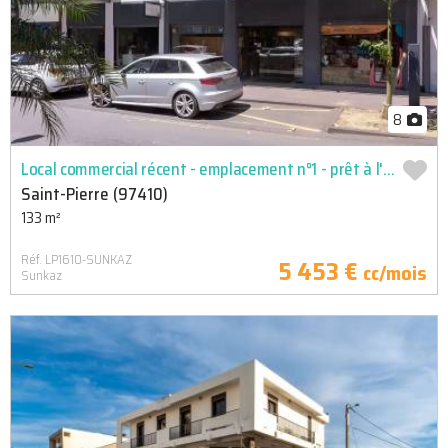
8
Local commercial récent - emplacement n°1 - prêt à l'emploi
Saint-Pierre (97410)
133 m²
Réf. LP1610-SUNKAZ
5 453 €
cc/mois
Sunkaz