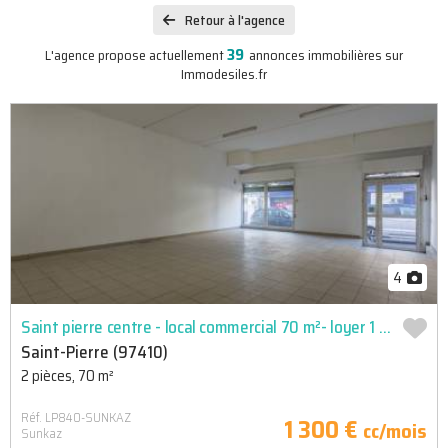
Retour à l'agence
39
L'agence propose actuellement
annonces immobilières sur
Immodesiles.fr
4
Saint pierre centre - local commercial 70 m²- loyer 1 300  h
Saint-Pierre (97410)
2 pièces, 70 m²
Réf. LP840-SUNKAZ
1 300 €
cc/mois
Sunkaz