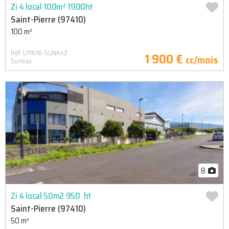
Zi 4 local 100m² 1900ht
Saint-Pierre (97410)
100 m²
Réf. LP1616-SUNKAZ
1 900 €
cc/mois
Sunkaz
8
Zi 4 local 50m2 950  ht
Saint-Pierre (97410)
50 m²