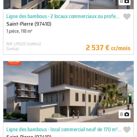
8
Ligne des bambous - 2 locaux commerciaux ou professionnels neufs
Saint-Pierre (97410)
1 pièce, 118 m²
Réf. LP1520-SUNKAZ
2 537 €
cc/mois
Sunkaz
8
Ligne des bambous - local commercial neuf de 170 m² -loyer 3