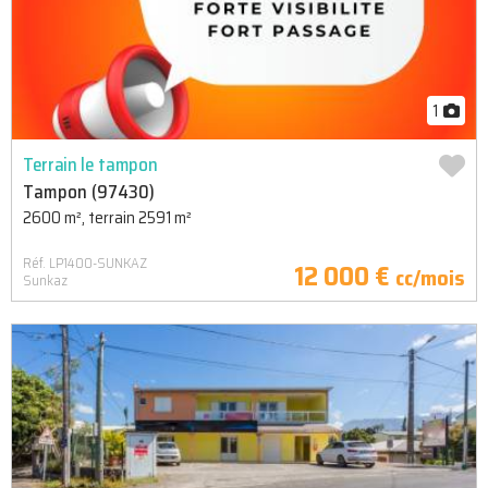
1
Terrain le tampon
Tampon (97430)
2600 m², terrain 2591 m²
Réf. LP1400-SUNKAZ
12 000 €
cc/mois
Sunkaz