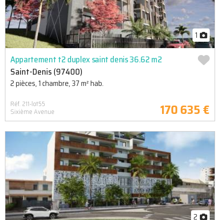
1
Appartement t2 duplex saint denis 36.62 m2
Saint-Denis (97400)
2 pièces, 1 chambre, 37 m² hab.
Réf. 211-lot55
170 635 €
Sixième Avenue
2