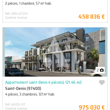
2 pièces, 1 chambre, 57 m² hab.
Réf. 289-LOT201
458 836 €
Sixième Avenue
2
Appartement saint denis 4 pièce(s) 121.46 m2
Saint-Denis (97400)
4 pièces, 3 chambres, 121 m² hab.
Réf. lot205-317
975 030 €
Sixième Avenue