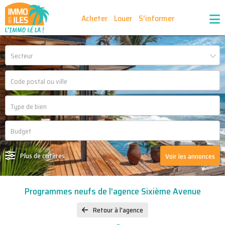
Acheter
Louer
S'informer
Publiez vos annonces
Nos agences partenaires
Secteur
Nos outils
Ma sélection d'annonces
Recrutement
Partenaires
Plus de critères
Voir les annonces
Programmes neufs de l'agence Sixième Avenue
Retour à l'agence