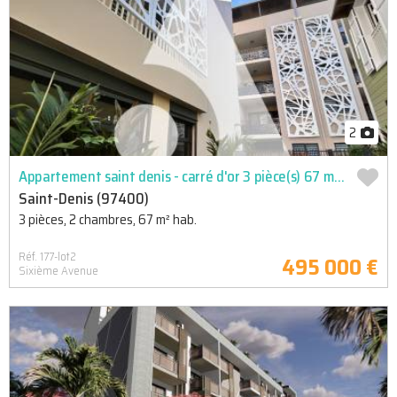
2
Appartement saint denis - carré d'or 3 pièce(s) 67 m2, lot 2
Saint-Denis (97400)
3 pièces, 2 chambres, 67 m² hab.
Réf. 177-lot2
495 000 €
Sixième Avenue