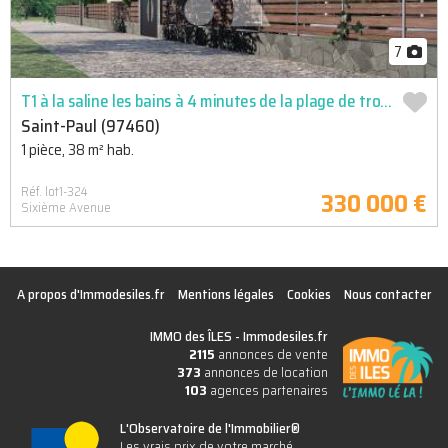
7
T1 à la saline les bains à 4 minutes de la plage de trou d'eau
Saint-Paul (97460)
1 pièce, 38 m² hab.
Réf. lot1-324
330 000 €
Sixième Avenue
A propos d'Immodesiles.fr
Mentions légales
Cookies
Nous contacter
IMMO des ÎLES -
Immodesiles.fr
2115
annonces de vente
373
annonces de location
103
agences partenaires
L'Observatoire de l'Immobilier®
Les vrais prix de votre marché