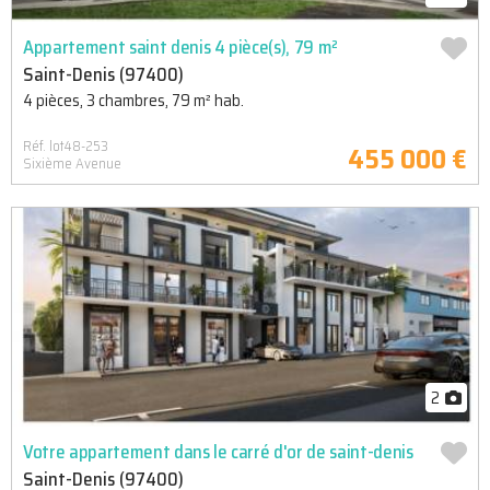
Appartement saint denis 4 pièce(s), 79 m²
Saint-Denis (97400)
4 pièces, 3 chambres, 79 m² hab.
Réf. lot48-253
455 000 €
Sixième Avenue
2
Votre appartement dans le carré d'or de saint-denis
Saint-Denis (97400)