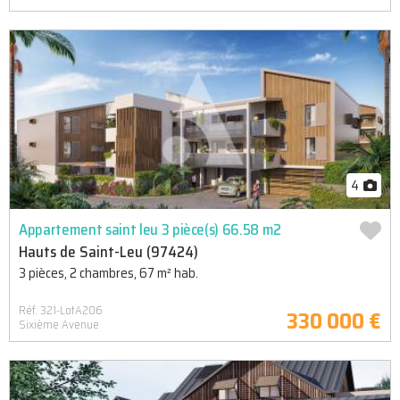
4
Appartement saint leu 3 pièce(s) 66.58 m2
Hauts de Saint-Leu (97424)
3 pièces, 2 chambres, 67 m² hab.
Réf. 321-LotA206
330 000 €
Sixième Avenue