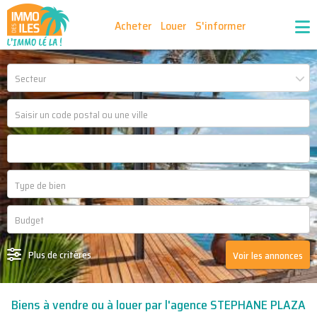
Acheter
Louer
S'informer
Publiez vos annonces
Nos agences partenaires
Secteur
Nos outils
Ma sélection d'annonces
Recrutement
Partenaires
Plus de critères
Voir les annonces
Biens à vendre ou à louer par l'agence STEPHANE PLAZA