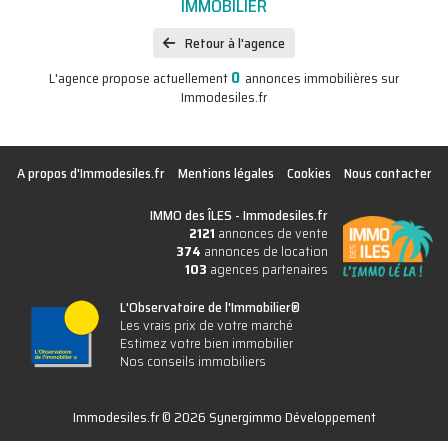
IMMOBILIER
Retour à l'agence
0
L'agence propose actuellement
annonces immobilières sur
Immodesiles.fr
A propos d'Immodesiles.fr
Mentions légales
Cookies
Nous contacter
IMMO des ÎLES -
Immodesiles.fr
2121
annonces de vente
374
annonces de location
103
agences partenaires
L'Observatoire de l'Immobilier®
Les vrais prix de votre marché
Estimez votre bien immobilier
Nos conseils immobiliers
Immodesiles.fr © 2026 Synergimmo Développement