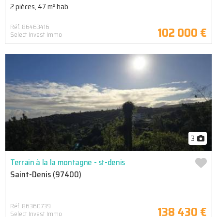
2 pièces, 47 m² hab.
Réf. 86463416
102 000 €
Select Invest Immo
3
Terrain à la la montagne - st-denis
Saint-Denis (97400)
Réf. 86360739
138 430 €
Select Invest Immo