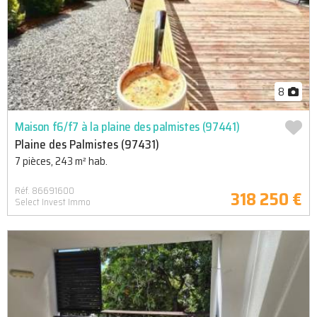
8
Maison f6/f7 à la plaine des palmistes (97441)
Plaine des Palmistes (97431)
7 pièces, 243 m² hab.
Réf. 86691600
318 250 €
Select Invest Immo