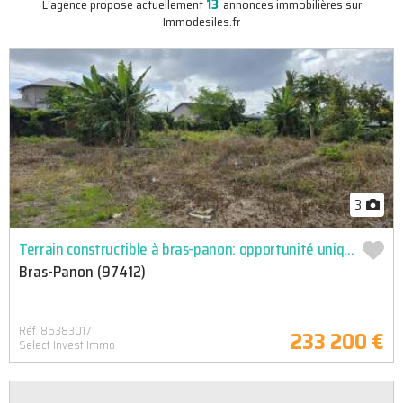
13
L'agence propose actuellement
annonces immobilières sur
Immodesiles.fr
3
Terrain constructible à bras-panon: opportunité unique!
Bras-Panon (97412)
Réf. 86383017
233 200 €
Select Invest Immo