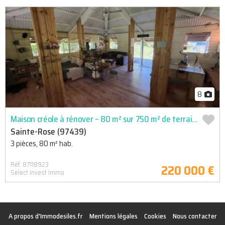
8
Maison créole à rénover – 80 m² sur 750 m² de terrain -sainte-rose
Sainte-Rose (97439)
3 pièces, 80 m² hab.
Réf. 87118923
220 000 €
Select Invest Immo
A propos d'Immodesiles.fr
Mentions légales
Cookies
Nous contacter