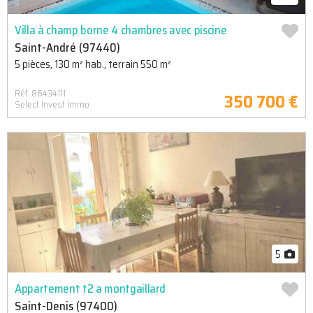
Villa à champ borne 4 chambres avec piscine
Saint-André (97440)
5 pièces, 130 m² hab., terrain 550 m²
Réf. 86434111
350 700 €
Select Invest Immo
5
Appartement t2 a montgaillard
Saint-Denis (97400)