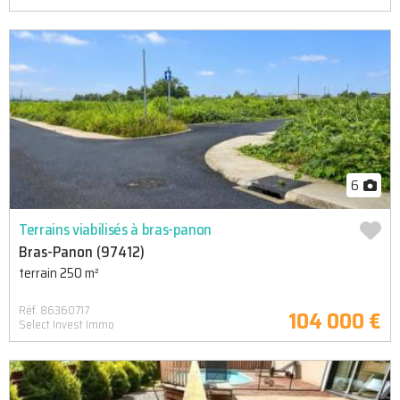
6
Terrains viabilisés à bras-panon
Bras-Panon (97412)
terrain 250 m²
Réf. 86360717
104 000 €
Select Invest Immo