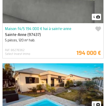
4
Maison f4/5 194 000 € hai à sainte-anne
Sainte-Anne (97437)
5 pièces, 120 m² hab.
Réf. 86278362
194 000 €
Select Invest Immo
8