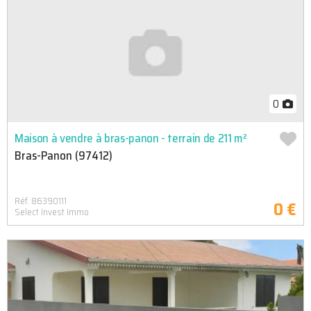
0
Maison à vendre à bras-panon - terrain de 211 m²
Bras-Panon (97412)
Réf. 86390111
0 €
Select Invest Immo