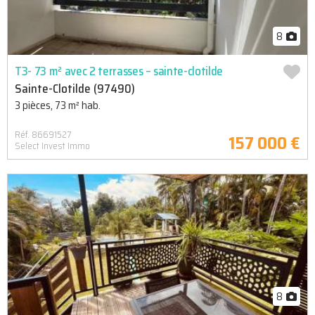
8
T3- 73 m² avec 2 terrasses – sainte-clotilde
Sainte-Clotilde (97490)
3 pièces, 73 m² hab.
Réf. 86691527
157 000 €
Select Invest Immo
8