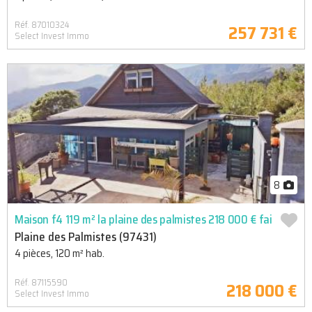
Réf. 87010324
257 731 €
Select Invest Immo
8
Maison f4 119 m² la plaine des palmistes 218 000 € fai
Plaine des Palmistes (97431)
4 pièces, 120 m² hab.
Réf. 87115590
218 000 €
Select Invest Immo