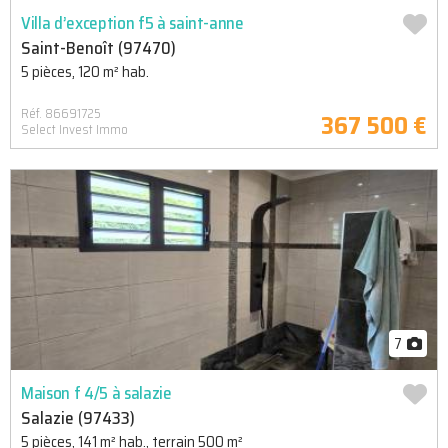
Villa d’exception f5 à saint-anne
Saint-Benoît (97470)
5 pièces, 120 m² hab.
Réf. 86691725
367 500 €
Select Invest Immo
7
Maison f 4/5 à salazie
Salazie (97433)
5 pièces, 141 m² hab., terrain 500 m²