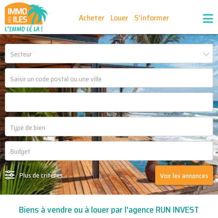
Acheter
Louer
S'informer
Publiez vos annonces
Nos agences partenaires
Secteur
Nos outils
Ma sélection d'annonces
Recrutement
Partenaires
Plus de critères
Voir les annonces
Biens à vendre ou à louer par l'agence RUN INVEST