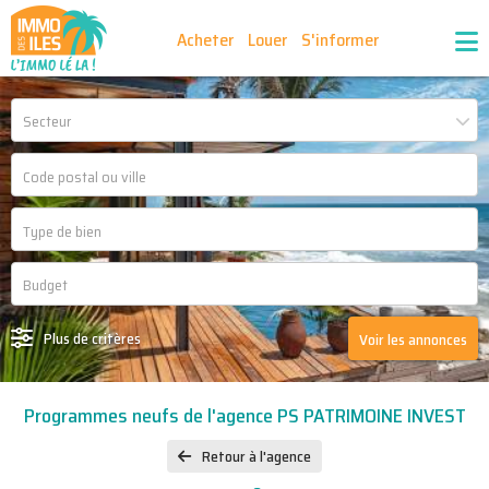
Acheter
Louer
S'informer
Publiez vos annonces
Nos agences partenaires
Secteur
Nos outils
Ma sélection d'annonces
Recrutement
Partenaires
Plus de critères
Voir les annonces
Programmes neufs de l'agence PS PATRIMOINE INVEST
Retour à l'agence