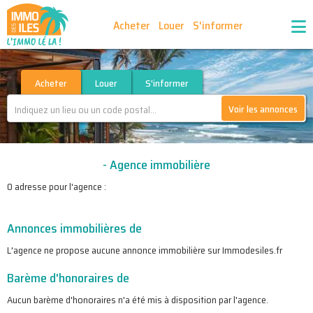
Acheter
Louer
S'informer
Publiez vos annonces
Nos agences partenaires
Acheter
Louer
S'informer
Voir les annonces
Nos outils
Ma sélection d'annonces
- Agence immobilière
Recrutement
Partenaires
0 adresse pour l'agence :
Annonces immobilières de
L'agence ne propose aucune annonce immobilière sur Immodesiles.fr
Barème d'honoraires de
Aucun barème d'honoraires n'a été mis à disposition par l'agence.