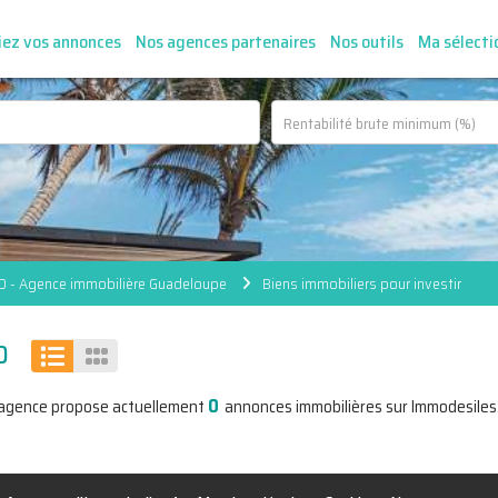
iez vos annonces
Nos agences partenaires
Nos outils
Ma sélecti
 - Agence immobilière Guadeloupe
Biens immobiliers pour investir
O
0
'agence propose actuellement
annonces immobilières sur Immodesiles.