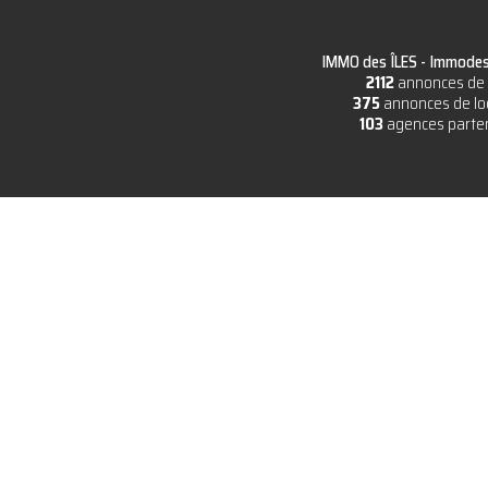
IMMO des ÎLES -
Immodesi
2112
annonces de 
375
annonces de lo
103
agences parte