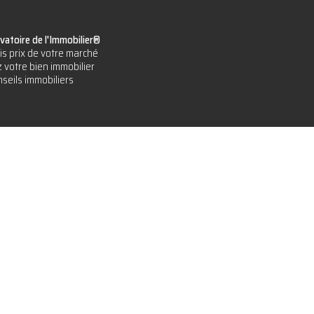
vatoire de l'Immobilier®
is prix de votre marché
 votre bien immobilier
seils immobiliers