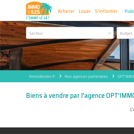
Acheter
Louer
S'informer
Publ
Secteur
Immodesiles.fr
Nos agences partenaires
OPT'IMMO
Biens à vendre par l'agence OPT'IMM
L