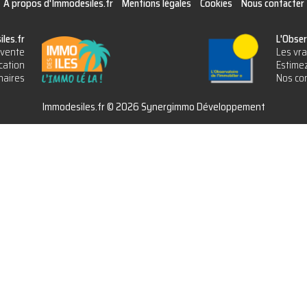
A propos d'Immodesiles.fr
Mentions légales
Cookies
Nous contacter
les.fr
L'Obser
vente
Les vra
cation
Estimez
naires
Nos con
Immodesiles.fr © 2026 Synergimmo Développement