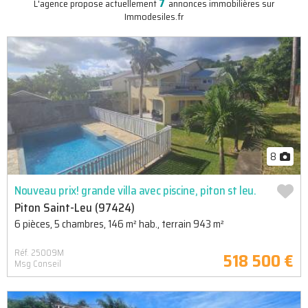
7
L'agence propose actuellement
annonces immobilières sur
Immodesiles.fr
8
Nouveau prix! grande villa avec piscine, piton st leu.
Piton Saint-Leu (97424)
6 pièces, 5 chambres, 146 m² hab., terrain 943 m²
Réf. 25009M
518 500 €
Msg Conseil