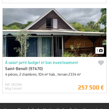
1
À saisir! petit budget et bon investissement
Saint-Benoît (97470)
4 pièces, 2 chambres, 104 m² hab., terrain 2334 m²
Réf. 26012M
257 500 €
Msg Conseil