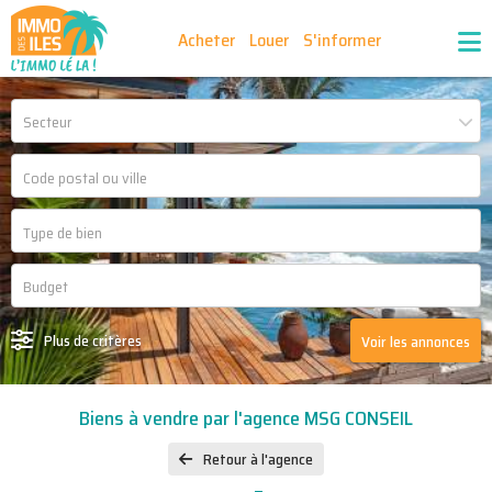
Acheter
Louer
S'informer
Publiez vos annonces
Nos agences partenaires
Secteur
Nos outils
Ma sélection d'annonces
Recrutement
Partenaires
Plus de critères
Voir les annonces
Biens à vendre par l'agence MSG CONSEIL
Retour à l'agence