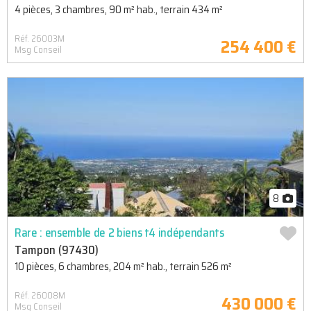
4 pièces, 3 chambres, 90 m² hab., terrain 434 m²
Réf. 26003M
254 400 €
Msg Conseil
8
Rare : ensemble de 2 biens t4 indépendants
Tampon (97430)
10 pièces, 6 chambres, 204 m² hab., terrain 526 m²
Réf. 26008M
430 000 €
Msg Conseil