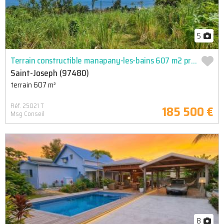
5
Terrain constructible manapany-les-bains 607 m2 proche commoditées
Saint-Joseph (97480)
terrain 607 m²
Réf. 25021 T
185 500 €
Msg Conseil
8