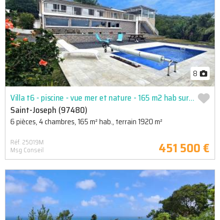
8
Villa t6 - piscine - vue mer et nature - 165 m2 hab sur 1920 m2 de terrain constructible
Saint-Joseph (97480)
6 pièces, 4 chambres, 165 m² hab., terrain 1920 m²
Réf. 25019M
451 500 €
Msg Conseil