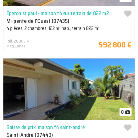
Éperon st paul - maison t4 sur terrain de 822 m2
Mi-pente de l'Ouest (97435)
4 pièces, 2 chambres, 122 m² hab., terrain 822 m²
Réf. 26002 M
592 800 €
Msg Conseil
8
Baisse de prix! maison f4 saint-andré
Saint-André (97440)