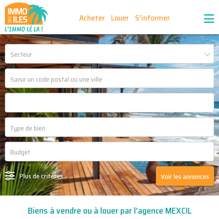
Acheter
Louer
S'informer
Publiez vos annonces
Nos agences partenaires
Secteur
Nos outils
Ma sélection d'annonces
Recrutement
Partenaires
Plus de critères
Voir les annonces
Biens à vendre ou à louer par l'agence MEXCIL