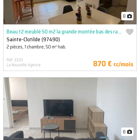
8
Beau t2 meublé 50 m2 la grande montée bas des rampes
Sainte-Clotilde (97490)
2 pièces, 1 chambre, 50 m² hab.
Réf. 3333
870 €
cc/mois
La Nouvelle Agence
8