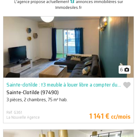
13
L'agence propose actuellement
annonces immobilières sur
Immodesiles.fr
6
Sainte-clotilde : t3 meuble à louer libre a compter du 13 juillet 2026
Sainte-Clotilde (97490)
3 pièces, 2 chambres, 75 m² hab.
Réf. G361
1 141 €
cc/mois
La Nouvelle Agence