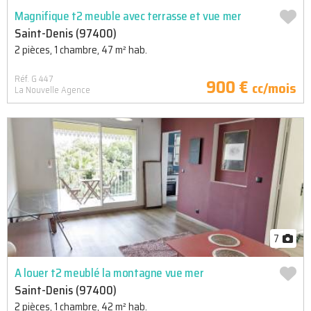
Magnifique t2 meuble avec terrasse et vue mer
Saint-Denis (97400)
2 pièces, 1 chambre, 47 m² hab.
Réf. G 447
900 €
cc/mois
La Nouvelle Agence
7
A louer t2 meublé la montagne vue mer
Saint-Denis (97400)
2 pièces, 1 chambre, 42 m² hab.