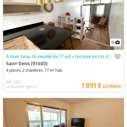
8
A louer beau t4 meublé de 77 m2 + terrasse en rez-de-jardin saint denis centre
Saint-Denis (97400)
4 pièces, 2 chambres, 77 m² hab.
Réf. G387
1 891 €
cc/mois
La Nouvelle Agence