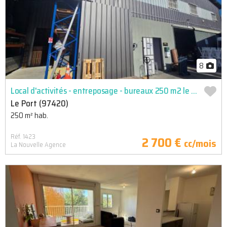
8
Local d'activités - entreposage - bureaux 250 m2 le port
Le Port (97420)
250 m² hab.
Réf. 1423
2 700 €
cc/mois
La Nouvelle Agence