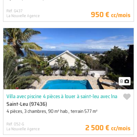
Réf. G437
950 €
cc/mois
La Nouvelle Agence
8
Villa avec piscine 4 pièces à louer à saint-leu avec lna
Saint-Leu (97436)
4 pièces, 3 chambres, 90 m² hab., terrain 577 m²
Réf. 052-G
2 500 €
cc/mois
La Nouvelle Agence