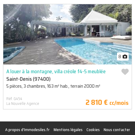
8
A louer à la montagne, villa créole f4-5 meublée
Saint-Denis (97400)
5 pièces, 3 chambres, 163 m² hab., terrain 2000 m²
Réf. G454
2 810 €
cc/mois
La Nouvelle Agence
A propos d'Immodesiles.fr
Mentions légales
Cookies
Nous contacter