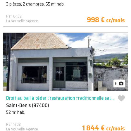
3 pièces, 2 chambres, 55 m² hab.
Réf. G432
998 €
cc/mois
La Nouvelle Agence
6
Droit au bail à céder : restauration traditionnelle saint denis centre
Saint-Denis (97400)
52 m² hab.
Réf. 1403
1 844 €
cc/mois
La Nouvelle Agence