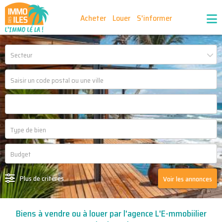
Acheter
Louer
S'informer
Publiez vos annonces
Nos agences partenaires
Secteur
Nos outils
Ma sélection d'annonces
Recrutement
Partenaires
Plus de critères
Voir les annonces
Biens à vendre ou à louer par l'agence L'E-mmobiilier