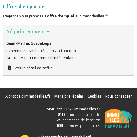
Offres d'emploi de
L'agence vous propose
1 offre d'emploi
sur Immodesiles.fr :
Négociateur ventes
Saint-Martin, Guadeloupe
Expérience
Souhaitée dans la fonction
Statut
Agent commercial indépendant
Voir le détail de l'offre
A propos d'Immodesiles.fr
Mentions légales
Cookies
Nous contacter
IMMO des ÎLES -
Immodesiles.fr
2112
annonces de vente
375
annonces de location
103
agences partenaires