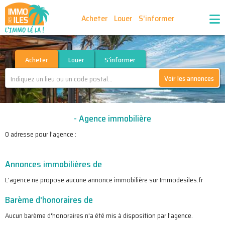
Acheter
Louer
S'informer
Publiez vos annonces
Nos agences partenaires
Acheter
Louer
S'informer
Voir les annonces
Nos outils
Ma sélection d'annonces
- Agence immobilière
Recrutement
Partenaires
0 adresse pour l'agence :
Annonces immobilières de
L'agence ne propose aucune annonce immobilière sur Immodesiles.fr
Barème d'honoraires de
Aucun barème d'honoraires n'a été mis à disposition par l'agence.