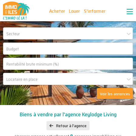
Acheter
Louer
S'informer
Publiez vos annonces
Nos agences partenaires
Secteur
Nos outils
Ma sélection d'annonces
Recrutement
Partenaires
Locataire en place
Voir les annonces
Biens à vendre par l'agence Keylodge Living
Retour à l'agence