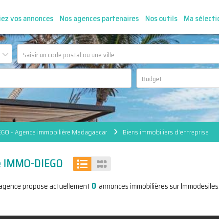
iez vos annonces
Nos agences partenaires
Nos outils
Ma sélecti
GO - Agence immobilière Madagascar
Biens immobiliers d'entreprise
ce IMMO-DIEGO
0
'agence propose actuellement
annonces immobilières sur Immodesiles.