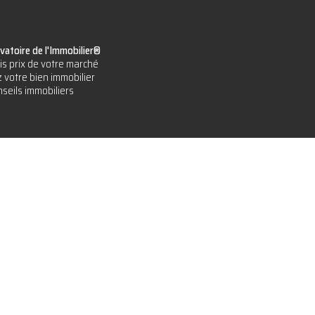
vatoire de l'Immobilier®
is prix de votre marché
 votre bien immobilier
seils immobiliers