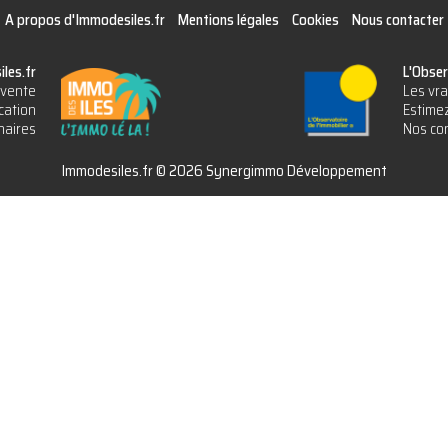
A propos d'Immodesiles.fr
Mentions légales
Cookies
Nous contacter
les.fr
L'Obser
vente
Les vra
cation
Estimez
naires
Nos con
Immodesiles.fr © 2026 Synergimmo Développement