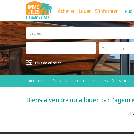
Acheter
Louer
S'informer
Publ
Secteur
Plus de critères
Immodesiles.fr
Nos agences partenaires
IMMO-DIE
Biens à vendre ou à louer par l'agen
L