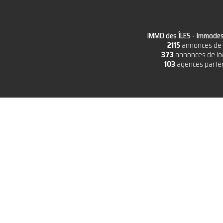
IMMO des ÎLES -
Immodesi
2115
annonces de 
373
annonces de lo
103
agences parte