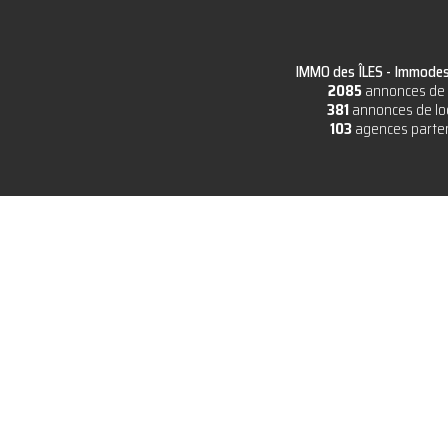
IMMO des ÎLES -
Immodesi
2085
annonces de 
381
annonces de lo
103
agences parte