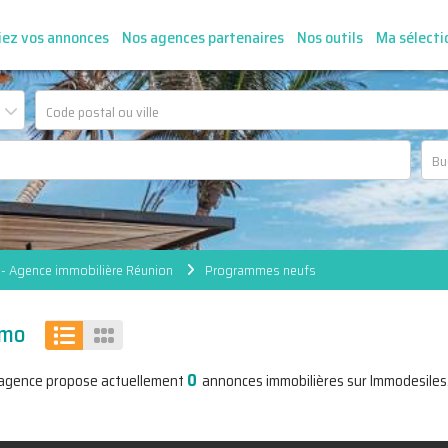
iez vos annonces
Nos agences partenaires
Nos outils
Ma sélecti
- Agence immobilière Réunion
Programmes neufs
mmo
0
'agence propose actuellement
annonces immobilières sur Immodesiles.