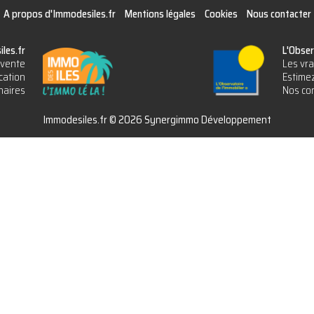
A propos d'Immodesiles.fr
Mentions légales
Cookies
Nous contacter
les.fr
L'Obser
vente
Les vra
cation
Estimez
naires
Nos con
Immodesiles.fr © 2026 Synergimmo Développement