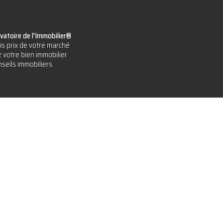
vatoire de l'Immobilier®
is prix de votre marché
 votre bien immobilier
seils immobiliers