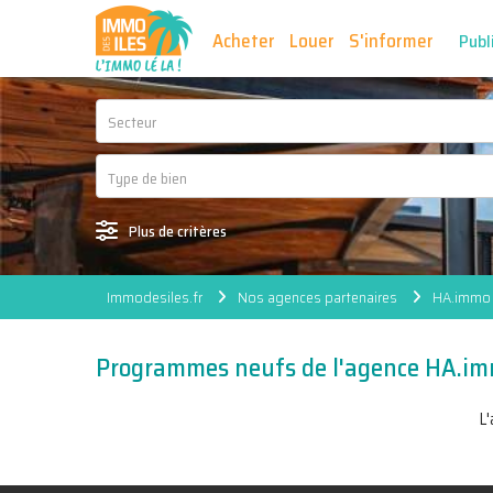
Acheter
Louer
S'informer
Publ
Secteur
Plus de critères
Immodesiles.fr
Nos agences partenaires
HA.immo 
Programmes neufs de l'agence HA.i
L