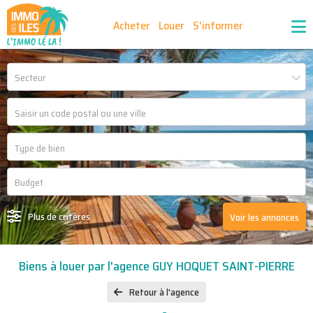
Acheter
Louer
S'informer
Publiez vos annonces
Nos agences partenaires
Secteur
Nos outils
Ma sélection d'annonces
Recrutement
Partenaires
Plus de critères
Voir les annonces
Biens à louer par l'agence GUY HOQUET SAINT-PIERRE
Retour à l'agence