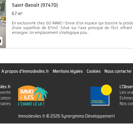
Saint-Benoît (97470)
67 m²
En exclusivité chez GO IMMO ! Envie d'un espace qui booste la produ
d'une superficie de 67m2. Situé sur l'axe principal de l'Est, offra
enseigne. Un emplacement stratégique pou...
A propos d'Immodesiles.fr
Mentions légales
Cookies
Nous contacter
les.fr
L'Obser
vente
Les vra
cation
Estimez
naires
Nos con
Immodesiles.fr © 2026 Synergimmo Développement