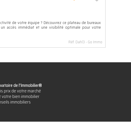
ctivité de votre équipe ? Découvrez ce plateau de bureaux
nt un accès immédiat et une visibilité optimale pour votre
Réf. Dahl3
Go Immo
vatoire de l'Immobilier®
is prix de votre marché
 votre bien immobilier
seils immobiliers