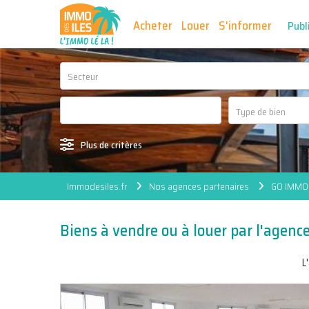
Acheter
Louer
S'informer
Publ
Secteur
Plus de critères
Immodesiles.fr
Nos agences partenaires
GO IMMO 
Biens à vendre ou à louer par l'agen
L