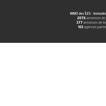
IMMO des ÎLES -
Immodesi
2076
annonces de 
377
annonces de lo
103
agences parte