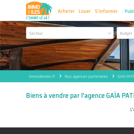
Acheter
Louer
S'informer
Publ
Secteur
Immodesiles.fr
Nos agences partenaires
GAÏA PAT
Biens à vendre par l'agence GAÏA PA
L