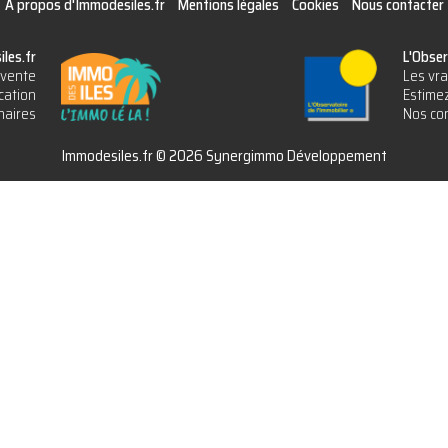
A propos d'Immodesiles.fr
Mentions légales
Cookies
Nous contacter
les.fr
L'Obser
vente
Les vra
cation
Estimez
naires
Nos con
Immodesiles.fr © 2026 Synergimmo Développement