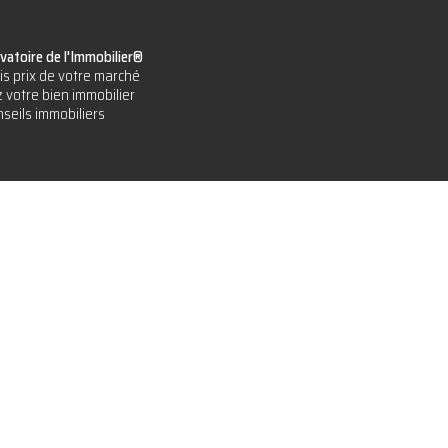
vatoire de l'Immobilier®
is prix de votre marché
 votre bien immobilier
seils immobiliers