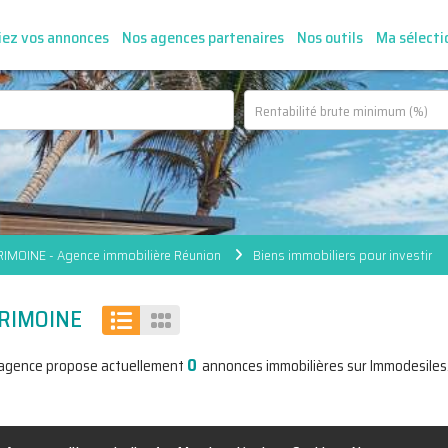
iez vos annonces
Nos agences partenaires
Nos outils
Ma sélecti
RIMOINE - Agence immobilière Réunion
Biens immobiliers pour investir
TRIMOINE
0
'agence propose actuellement
annonces immobilières sur Immodesiles.