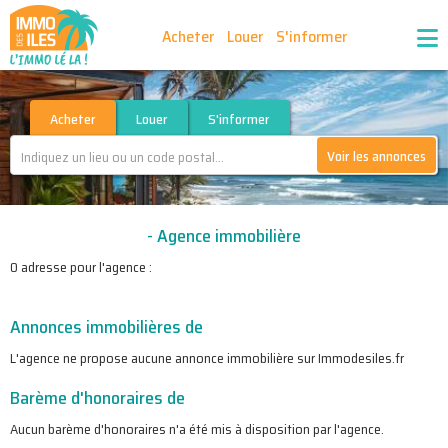
Acheter
Louer
S'informer
Publiez vos annonces
Nos agences partenaires
Acheter
Louer
S'informer
Voir les annonces
Nos outils
Ma sélection d'annonces
- Agence immobilière
Recrutement
Partenaires
0 adresse pour l'agence :
Annonces immobilières de
L'agence ne propose aucune annonce immobilière sur Immodesiles.fr
Barème d'honoraires de
Aucun barème d'honoraires n'a été mis à disposition par l'agence.