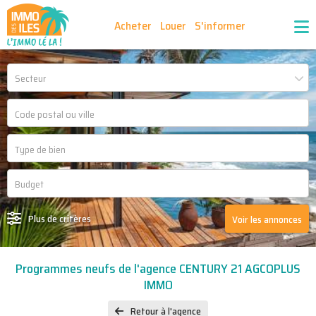
Acheter
Louer
S'informer
Publiez vos annonces
Nos agences partenaires
Secteur
Nos outils
Ma sélection d'annonces
Recrutement
Partenaires
Plus de critères
Voir les annonces
Programmes neufs de l'agence CENTURY 21 AGCOPLUS
IMMO
Retour à l'agence