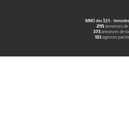
IMMO des ÎLES -
Immodesi
2115
annonces de 
373
annonces de lo
103
agences parte