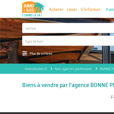
Acheter
Louer
S'informer
Publ
Secteur
Plus de critères
Immodesiles.fr
Nos agences partenaires
BONNE PI
Biens à vendre par l'agence BONNE 
L