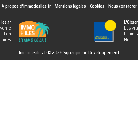
A propos d'Immodesiles.fr
Mentions légales
Cookies
Nous contacter
les.fr
L'Obser
vente
Les vra
cation
Estimez
naires
Nos con
Immodesiles.fr © 2026 Synergimmo Développement