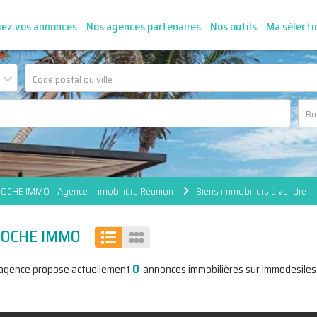
iez vos annonces
Nos agences partenaires
Nos outils
Ma sélecti
OCHE IMMO - Agence immobilière Réunion
Biens immobiliers à vendre
PIOCHE IMMO
0
'agence propose actuellement
annonces immobilières sur Immodesiles.