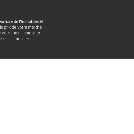
vatoire de l'Immobilier®
is prix de votre marché
 votre bien immobilier
seils immobiliers